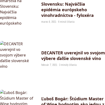
Slovensku: Najväčšia
epidémia európskeho
vinohradníctva - fyloxéra
marec 8, 2021 · 6 minút čítania
DECANTER uverejnil vo svojom
výbere ďalšie slovenské víno
február 7, 2021 · 3 minúty čítania
Ľuboš Bogár: Štúdium Master
of Wine hodnotím ako jednu z