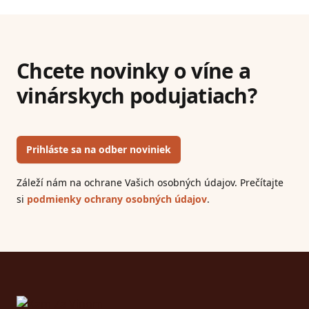
Chcete novinky o víne a
vinárskych podujatiach?
Prihláste sa na odber noviniek
Záleží nám na ochrane Vašich osobných údajov. Prečítajte
si
podmienky ochrany osobných údajov
.
Footer