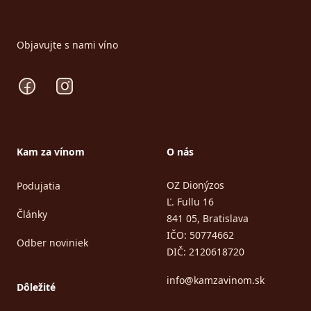
Objavujte s nami víno
Facebook
Instagram
Kam za vínom
O nás
OZ Dionýzos
Podujatia
Ľ. Fullu 16
Články
841 05, Bratislava
IČO: 50774662
Odber noviniek
DIČ: 2120618720
info@kamzavinom.sk
Dôležité