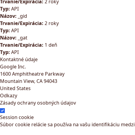
Trvanie/Expirácia:
2 roky
Typ:
API
Názov:
_gid
Trvanie/Expirácia:
2 roky
Typ:
API
Názov:
_gat
Trvanie/Expirácia:
1 deň
Typ:
API
Kontaktné údaje
Google Inc.
1600 Amphitheatre Parkway
Mountain View, CA 94043
United States
Odkazy
Zásady ochrany osobných údajov
Session cookie
Súbor cookie relácie sa používa na vašu identifikáciu med