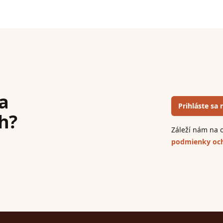
a
Prihláste sa
h?
Záleží nám na o
podmienky och