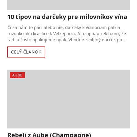
10 tipov na darčeky pre milovníkov vína
Či sa nám to páči alebo nie, darčeky k Vianociam patria
rovnako ako kraslice k Veľkej noci. A to aj napriek tomu, že
radi a často opakujeme opak. Vhodne zvolený darček po...
CELÝ ČLÁNOK
AUBE
Rebeli z Aube (Champagne)