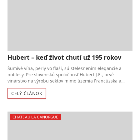
Hubert – keď život chutí už 195 rokov
Šumivé vína, perly vo fľaši, sú stelesnením elegancie a
noblesy. Pre slovenskú spoločnosť Hubert J.E., prvé
vinárstvo na výrobu sektov mimo územia Francúzska a
zároveň je...
CELÝ ČLÁNOK
CHÂTEAU LA CANORGUE