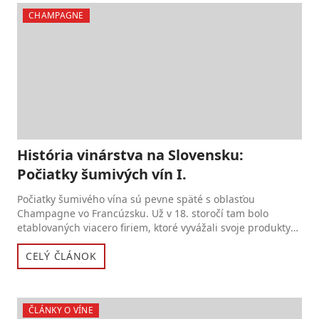
CHAMPAGNE
História vinárstva na Slovensku:
Počiatky šumivých vín I.
Počiatky šumivého vína sú pevne späté s oblasťou
Champagne vo Francúzsku. Už v 18. storočí tam bolo
etablovaných viacero firiem, ktoré vyvážali svoje produkty
nielen do p...
CELÝ ČLÁNOK
ČLÁNKY O VÍNE