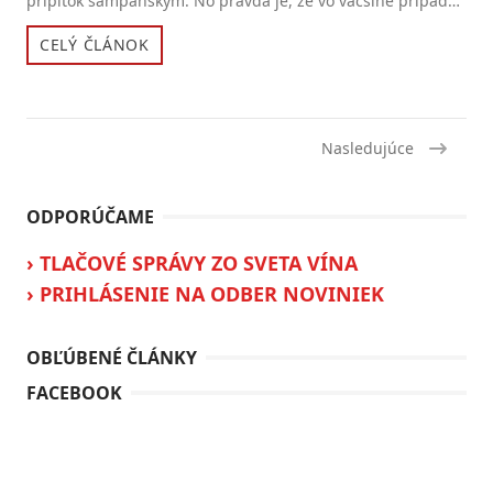
prípitok šampanským. No pravda je, že vo väčšine prípadov
v...
CELÝ ČLÁNOK
Nasledujúce
ODPORÚČAME
› TLAČOVÉ SPRÁVY ZO SVETA VÍNA
› PRIHLÁSENIE NA ODBER NOVINIEK
OBĽÚBENÉ ČLÁNKY
FACEBOOK