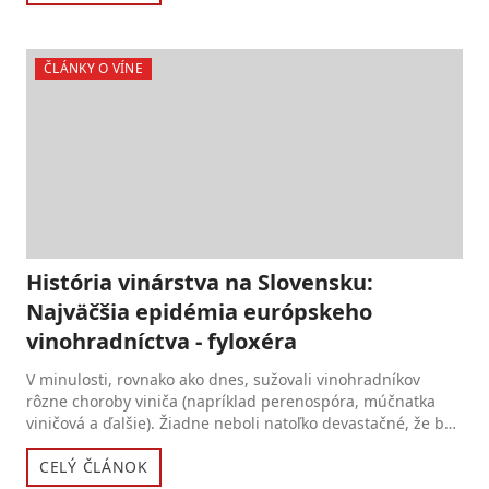
ČLÁNKY O VÍNE
História vinárstva na Slovensku:
Najväčšia epidémia európskeho
vinohradníctva - fyloxéra
V minulosti, rovnako ako dnes, sužovali vinohradníkov
rôzne choroby viniča (napríklad perenospóra, múčnatka
viničová a ďalšie). Žiadne neboli natoľko devastačné, že by
pr...
CELÝ ČLÁNOK