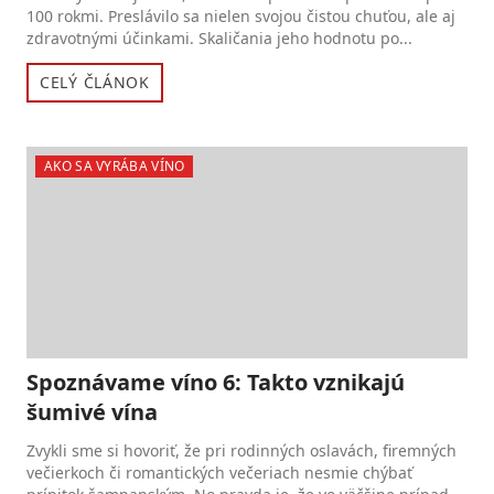
100 rokmi. Preslávilo sa nielen svojou čistou chuťou, ale aj
zdravotnými účinkami. Skaličania jeho hodnotu po...
CELÝ ČLÁNOK
AKO SA VYRÁBA VÍNO
Spoznávame víno 6: Takto vznikajú
šumivé vína
Zvykli sme si hovoriť, že pri rodinných oslavách, firemných
večierkoch či romantických večeriach nesmie chýbať