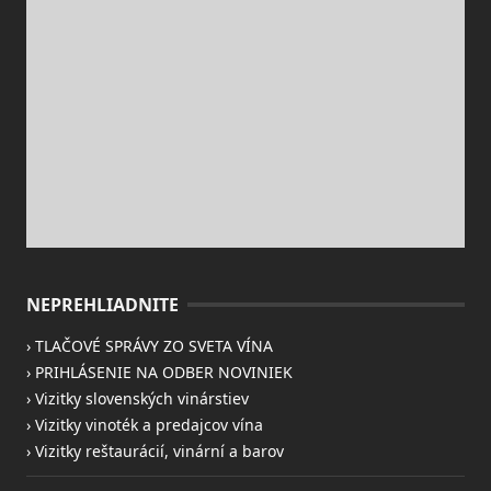
slovenských vinárstiev a robia nám dobré meno aj vo svete.
Ide v pravde o činorodú osôbku, ktorá si aj dnes, v období,
keď si mnoho jej vrstovníkov užíva oddych, našla čas na
dokončenie svojej srdcovej výskumnej činnosti a prípravu
unikátnej publikácie o prapredkovi všetkých ušľachtilých
odrôd viniča. Meno Dorota Pospíšilová nie je potrebné
čitateľom nášho servera bližšie predstavovať. Patrí k
najvýraznejším osobnostiam slovenského vinohradníctva a
vinárstva. Z jej prá...
NEPREHLIADNITE
› TLAČOVÉ SPRÁVY ZO SVETA VÍNA
› PRIHLÁSENIE NA ODBER NOVINIEK
› Vizitky slovenských vinárstiev
› Vizitky vinoték a predajcov vína
› Vizitky reštaurácií, vinární a barov