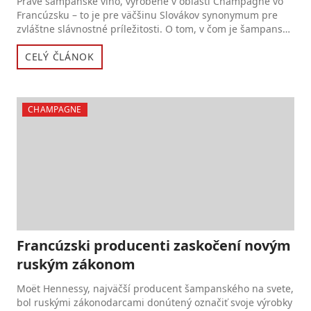
Pravé šampanské víno, vyrobené v oblasti Champagne vo
Francúzsku – to je pre väčšinu Slovákov synonymum pre
zvláštne slávnostné príležitosti. O tom, v čom je šampanské
ví...
CELÝ ČLÁNOK
CHAMPAGNE
Francúzski producenti zaskočení novým
ruským zákonom
Moët Hennessy, najväčší producent šampanského na svete,
bol ruskými zákonodarcami donútený označiť svoje výrobky