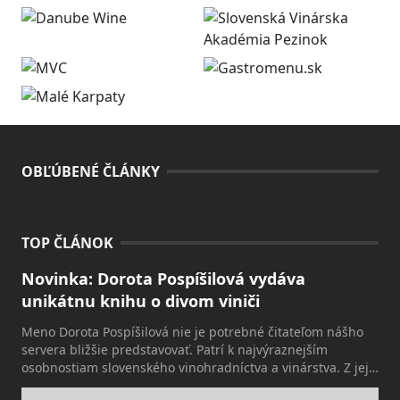
OBĽÚBENÉ ČLÁNKY
TOP ČLÁNOK
Novinka: Dorota Pospíšilová vydáva
unikátnu knihu o divom viniči
Meno Dorota Pospíšilová nie je potrebné čitateľom nášho
servera bližšie predstavovať. Patrí k najvýraznejším
osobnostiam slovenského vinohradníctva a vinárstva. Z jej
práce vzišlo viacero odrôd, ktoré sú ozdobou mnohých