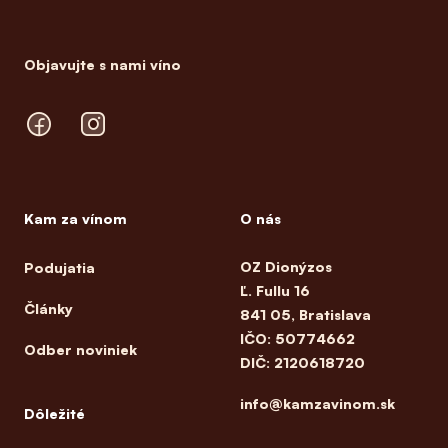
Objavujte s nami víno
Facebook
Instagram
Kam za vínom
O nás
OZ Dionýzos
Podujatia
Ľ. Fullu 16
Články
841 05, Bratislava
IČO: 50774662
Odber noviniek
DIČ: 2120618720
info@kamzavinom.sk
Dôležité