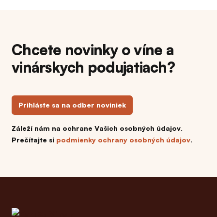
Chcete novinky o víne a
vinárskych podujatiach?
Prihláste sa na odber noviniek
Záleží nám na ochrane Vašich osobných údajov.
Prečítajte si
podmienky ochrany osobných údajov
.
Footer