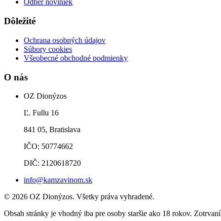
Odber noviniek
Dôležité
Ochrana osobných údajov
Súbory cookies
Všeobecné obchodné podmienky
O nás
OZ Dionýzos
Ľ. Fullu 16
841 05, Bratislava
IČO: 50774662
DIČ: 2120618720
info@kamzavinom.sk
© 2026 OZ Dionýzos. Všetky práva vyhradené.
Obsah stránky je vhodný iba pre osoby staršie ako 18 rokov. Zotrvaní