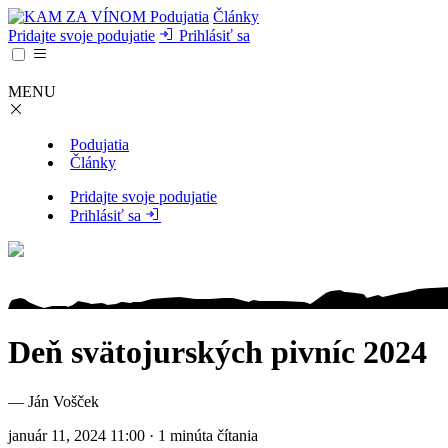
Podujatia
Články
Pridajte svoje podujatie
Prihlásiť sa
MENU
Podujatia
Články
Pridajte svoje podujatie
Prihlásiť sa
Deň svätojurských pivníc 2024
— Ján Vošček
január 11, 2024 11:00 · 1 minúta čítania