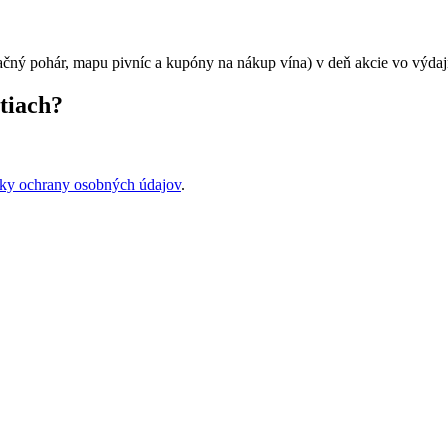
tačný pohár, mapu pivníc a kupóny na nákup vína) v deň akcie vo výda
tiach?
ky ochrany osobných údajov
.