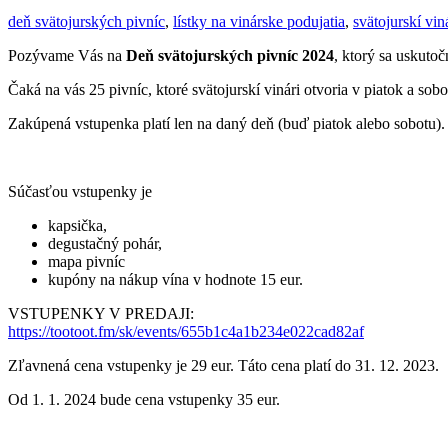
deň svätojurských pivníc
,
lístky na vinárske podujatia
,
svätojurskí vin
P
ozývame Vás na
Deň svätojurských pivníc 2024
, ktorý sa uskuto
Čaká na vás 25 pivníc, ktoré svätojurskí vinári otvoria v piatok a sob
Zakúpená vstupenka platí len na daný deň (buď piatok alebo sobotu)
Súčasťou vstupenky je
kapsička,
degustačný pohár,
mapa pivníc
kupóny na nákup vína v hodnote 15 eur.
VSTUPENKY V PREDAJI:
https://tootoot.fm/sk/events/655b1c4a1b234e022cad82af
Zľavnená cena vstupenky je 29 eur. Táto cena platí do 31. 12. 2023.
Od 1. 1. 2024 bude cena vstupenky 35 eur.