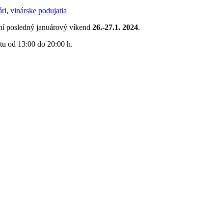
ári
,
vinárske podujatia
ční posledný januárový víkend
26.-27.1. 2024
.
otu od 13:00 do 20:00 h.
.