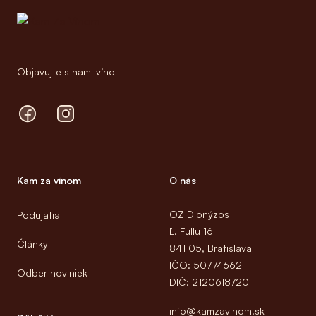
Objavujte s nami víno
Facebook
Instagram
Kam za vínom
O nás
OZ Dionýzos
Podujatia
Ľ. Fullu 16
Články
841 05, Bratislava
IČO: 50774662
Odber noviniek
DIČ: 2120618720
info@kamzavinom.sk