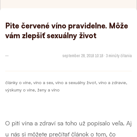
Pite červené víno pravidelne. Môže
vám zlepšiť sexuálny život
—
september 28, 2018 10:18 · 3 minúty čítania
,
,
,
,
články o víne
víno a sex
víno a sexuálny život
víno a zdravie
,
výskumy o víne
ženy a víno
O pití vína a zdraví sa toho už popísalo veľa. Aj
u nás si môžete prečítať článok o tom,
čo