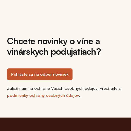
Chcete novinky o víne a
vinárskych podujatiach?
Prihláste sa na odber noviniek
Záleží nám na ochrane Vašich osobných údajov. Prečítajte si
podmienky ochrany osobných údajov
.
Footer