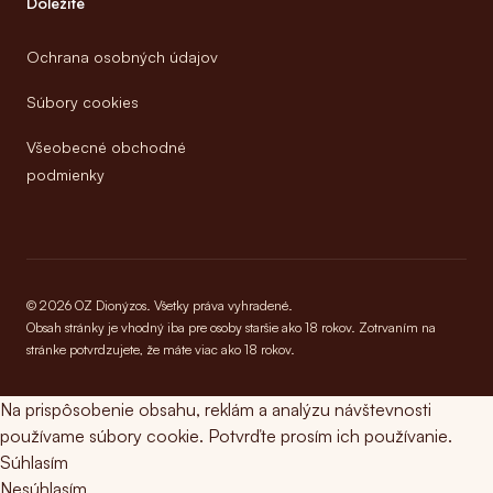
Dôležité
Ochrana osobných údajov
Súbory cookies
Všeobecné obchodné
podmienky
© 2026 OZ Dionýzos. Všetky práva vyhradené.
Obsah stránky je vhodný iba pre osoby staršie ako 18 rokov. Zotrvaním na
stránke potvrdzujete, že máte viac ako 18 rokov.
Na prispôsobenie obsahu, reklám a analýzu návštevnosti
používame súbory cookie. Potvrďte prosím ich používanie.
Súhlasím
Nesúhlasím