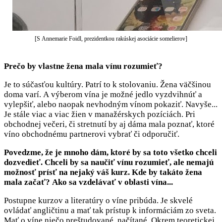
[S Annemarie Foidl, prezidentkou rakúskej asociácie somelierov]
Prečo by vlastne žena mala vínu rozumieť?
Je to súčasťou kultúry. Patrí to k stolovaniu. Žena väčšinou
doma varí. A výberom vína je možné jedlo vyzdvihnúť a
vylepšiť, alebo naopak nevhodným vínom pokaziť. Navyše...
Je stále viac a viac žien v manažérskych pozíciách. Pri
obchodnej večeri, či stretnutí by aj dáma mala poznať, ktoré
víno obchodnému partnerovi vybrať či odporučiť.
Povedzme, že je mnoho dám, ktoré by sa toto všetko chceli
dozvedieť. Chceli by sa naučiť vínu rozumieť, ale nemajú
možnosť prísť na nejaký váš kurz. Kde by takáto žena
mala začať? Ako sa vzdelávať v oblasti vína...
Postupne kurzov a literatúry o víne pribúda. Je skvelé
ovládať angličtinu a mať tak prístup k informáciám zo sveta.
Mať o víne niečo preštudované, načítané. Okrem teoretickej