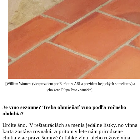
[William Wouters (viceprezident pre Európu v ASI a prezident belgických somelierov) a
jeho žena Filipa Pato - vinárka]
Je víno sezónne? Treba obmieňať víno podľa ročného
obdobia?
Určite áno. V reštauráciách sa menia jedálne lístky, no vínna
karta zostáva rovnaká. A pritom v lete nám prirodzene
chutia viac práve šumivé či ľahké vína, alebo ružové vína,