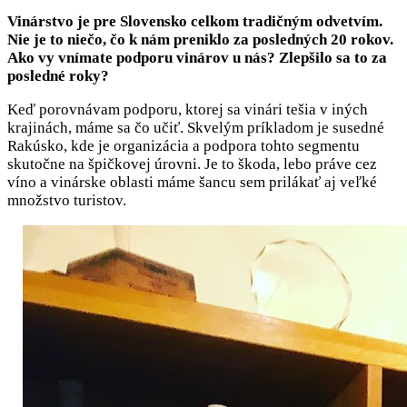
Vinárstvo je pre Slovensko celkom tradičným odvetvím.
Nie je to niečo, čo k nám preniklo za posledných 20 rokov.
Ako vy vnímate podporu vinárov u nás? Zlepšilo sa to za
posledné roky?
Keď porovnávam podporu, ktorej sa vinári tešia v iných
krajinách, máme sa čo učiť. Skvelým príkladom je susedné
Rakúsko, kde je organizácia a podpora tohto segmentu
skutočne na špičkovej úrovni. Je to škoda, lebo práve cez
víno a vinárske oblasti máme šancu sem prilákať aj veľké
množstvo turistov.