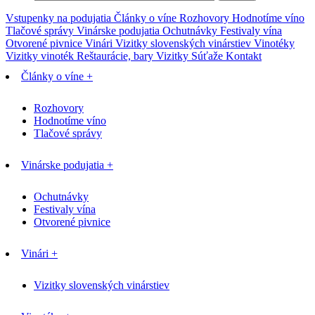
Vstupenky na podujatia
Články o víne
Rozhovory
Hodnotíme víno
Tlačové správy
Vinárske podujatia
Ochutnávky
Festivaly vína
Otvorené pivnice
Vinári
Vizitky slovenských vinárstiev
Vinotéky
Vizitky vinoték
Reštaurácie, bary
Vizitky
Súťaže
Kontakt
Články o víne +
Rozhovory
Hodnotíme víno
Tlačové správy
Vinárske podujatia +
Ochutnávky
Festivaly vína
Otvorené pivnice
Vinári +
Vizitky slovenských vinárstiev