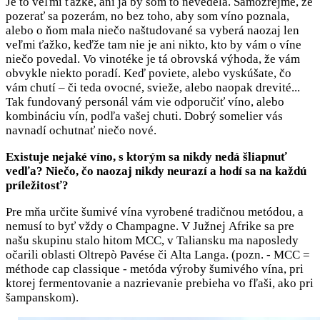
Je to veľmi ťažké, ani ja by som to nevedela. Samozrejme, že
pozerať sa pozerám, no bez toho, aby som víno poznala,
alebo o ňom mala niečo naštudované sa vyberá naozaj len
veľmi ťažko, keďže tam nie je ani nikto, kto by vám o víne
niečo povedal. Vo vinotéke je tá obrovská výhoda, že vám
obvykle niekto poradí. Keď poviete, alebo vyskúšate, čo
vám chutí – či teda ovocné, svieže, alebo naopak drevité...
Tak fundovaný personál vám vie odporučiť víno, alebo
kombináciu vín, podľa vašej chuti. Dobrý somelier vás
navnadí ochutnať niečo nové.
Existuje nejaké víno, s ktorým sa nikdy nedá šliapnuť
vedľa? Niečo, čo naozaj nikdy neurazí a hodí sa na každú
príležitosť?
Pre mňa určite šumivé vína vyrobené tradičnou metódou, a
nemusí to byť vždy o Champagne. V Južnej Afrike sa pre
našu skupinu stalo hitom MCC, v Taliansku ma naposledy
očarili oblasti Oltrepò Pavése či Alta Langa. (pozn. - MCC =
méthode cap classique - metóda výroby šumivého vína, pri
ktorej fermentovanie a nazrievanie prebieha vo fľaši, ako pri
šampanskom).