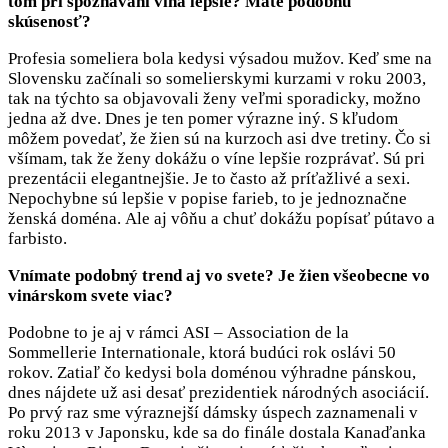
tom pri spoznávaní vína lepšie? Máte podobnú
skúsenosť?
Profesia someliera bola kedysi výsadou mužov. Keď sme na
Slovensku začínali so somelierskymi kurzami v roku 2003,
tak na týchto sa objavovali ženy veľmi sporadicky, možno
jedna až dve. Dnes je ten pomer výrazne iný. S kľudom
môžem povedať, že žien sú na kurzoch asi dve tretiny. Čo si
všímam, tak že ženy dokážu o víne lepšie rozprávať. Sú pri
prezentácii elegantnejšie. Je to často až príťažlivé a sexi.
Nepochybne sú lepšie v popise farieb, to je jednoznačne
ženská doména. Ale aj vôňu a chuť dokážu popísať pútavo a
farbisto.
Vnímate podobný trend aj vo svete? Je žien všeobecne vo
vinárskom svete viac?
Podobne to je aj v rámci ASI – Association de la
Sommellerie Internationale, ktorá budúci rok oslávi 50
rokov. Zatiaľ čo kedysi bola doménou výhradne pánskou,
dnes nájdete už asi desať prezidentiek národných asociácií.
Po prvý raz sme výraznejší dámsky úspech zaznamenali v
roku 2013 v Japonsku, kde sa do finále dostala Kanaďanka