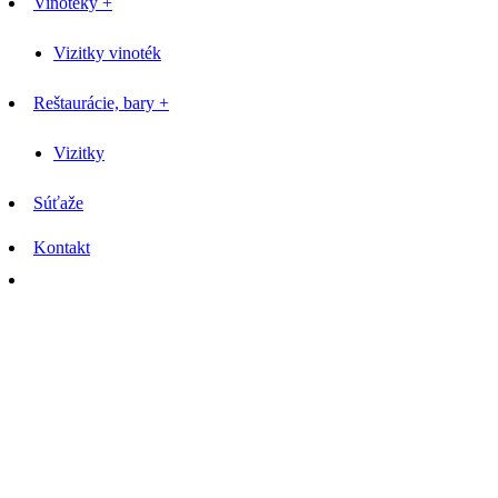
Vinotéky +
Vizitky vinoték
Reštaurácie, bary +
Vizitky
Súťaže
Kontakt