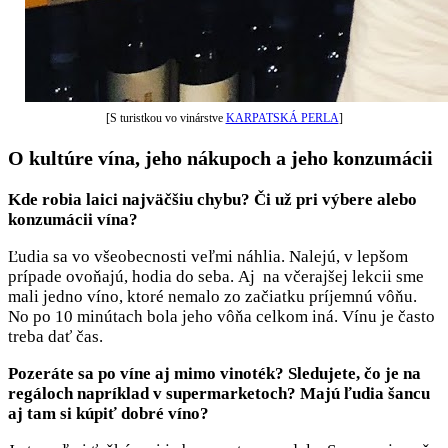
[S turistkou vo vinárstve
KARPATSKÁ PERLA
]
O kultúre vína, jeho nákupoch a jeho konzumácii
Kde robia laici najväčšiu chybu? Či už pri výbere alebo
konzumácii vína?
Ľudia sa vo všeobecnosti veľmi náhlia. Nalejú, v lepšom
prípade ovoňajú, hodia do seba. Aj na včerajšej lekcii sme
mali jedno víno, ktoré nemalo zo začiatku príjemnú vôňu.
No po 10 minútach bola jeho vôňa celkom iná. Vínu je často
treba dať čas.
Pozeráte sa po víne aj mimo vinoték? Sledujete, čo je na
regáloch napríklad v supermarketoch? Majú ľudia šancu
aj tam si kúpiť dobré víno?