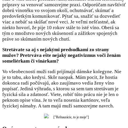
prípravy sa venovať samozrejme praxi. Odporúčam navštíviť
dobrú vinotéku vo svojom okolí, ochutnávať, skúmať a
predovšetkým komunikovať. Pýtať sa, snažiť sa dozvedieť
viac a nebáť sa skúšať nové veci. Je veľmi nešťastné, ak
niekto hovorí, že pije 10 rokov stále to isté víno. Oberá sa
tým o množstvo nových skúseností a zážitkov spojených
práve so skúmaním nových chutí.
Stretávate sa aj s nejakými predsudkami zo strany
mužov? Pretrváva ešte nejaký negativizmus voči ženám
someliérkam či vinárkam?
Vo všeobecnosti muži radi prijímajú dámske kolegyne. Nie
je to tabu, ako kedysi. Skôr naopak. Mám pocit, že hostia
dokonca radi počúvajú, ako zaujímavo vedia ženy víno
popísať. Jediná výhrada, s ktorou sa sem tam stretávam je
fyzická sila a zdatnosť. Viete, robiť túto prácu nie je len o
peknom opise vína. Je to veľa nosenia kartónov, veľa
fyzickej námahy. A tam majú muži samozrejme navrch.
["Reštaurácie, to je moje"]