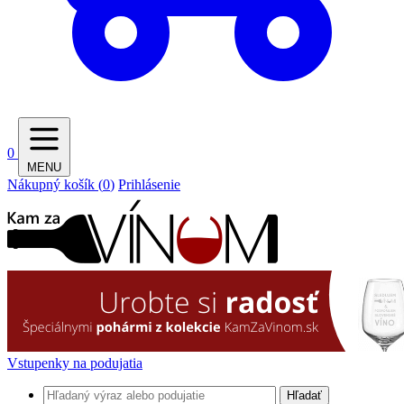
0
MENU
Nákupný košík (
0
)
Prihlásenie
Vstupenky na podujatia
Hľadať