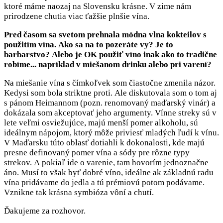
ktoré máme naozaj na Slovensku krásne. V zime nám
prirodzene chutia viac ťažšie plnšie vína.
Pred časom sa svetom prehnala módna vlna kokteilov s
použitím vína. Ako sa na to pozeráte vy? Je to
barbarstvo? Alebo je OK použiť víno inak ako to tradične
robíme... napríklad v miešanom drinku alebo pri varení?
Na miešanie vína s čímkoľvek som čiastočne zmenila názor.
Kedysi som bola striktne proti. Ale diskutovala som o tom aj
s pánom Heimannom (pozn. renomovaný maďarský vinár) a
dokázala som akceptovať jeho argumenty. Vínne streky sú v
lete veľmi osviežujúce, majú menší pomer alkoholu, sú
ideálnym nápojom, ktorý môže priviesť mladých ľudí k vínu.
V Maďarsku túto oblasť dotiahli k dokonalosti, kde majú
presne definovaný pomer vína a sódy pre rôzne typy
strekov. A pokiaľ ide o varenie, tam hovorím jednoznačne
áno. Musí to však byť dobré víno, ideálne ak základnú radu
vína pridávame do jedla a tú prémiovú potom podávame.
Vznikne tak krásna symbióza vôní a chutí.
Ďakujeme za rozhovor.