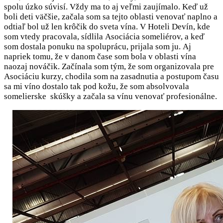
spolu úzko súvisí. Vždy ma to aj veľmi zaujímalo. Keď už
boli deti väčšie, začala som sa tejto oblasti venovať naplno a
odtiaľ bol už len krôčik do sveta vína. V Hoteli Devín, kde
som vtedy pracovala, sídlila Asociácia someliérov, a keď
som dostala ponuku na spoluprácu, prijala som ju. Aj
napriek tomu, že v danom čase som bola v oblasti vína
naozaj nováčik. Začínala som tým, že som organizovala pre
Asociáciu kurzy, chodila som na zasadnutia a postupom času
sa mi víno dostalo tak pod kožu, že som absolvovala
somelierske skúšky a začala sa vínu venovať profesionálne.