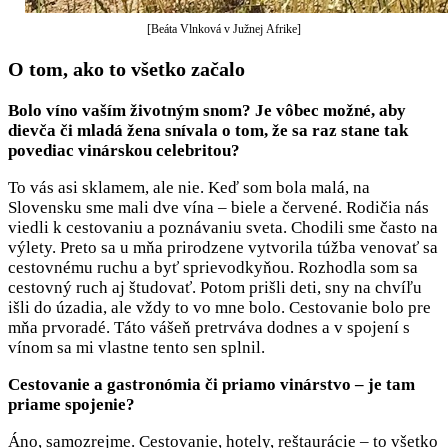
[Beáta Vlnková v Južnej Afrike]
O tom, ako to všetko začalo
Bolo víno vaším životným snom? Je vôbec možné, aby
dievča či mladá žena snívala o tom, že sa raz stane tak
povediac vinárskou celebritou?
To vás asi sklamem, ale nie. Keď som bola malá, na
Slovensku sme mali dve vína – biele a červené. Rodičia nás
viedli k cestovaniu a poznávaniu sveta. Chodili sme často na
výlety. Preto sa u mňa prirodzene vytvorila túžba venovať sa
cestovnému ruchu a byť sprievodkyňou. Rozhodla som sa
cestovný ruch aj študovať. Potom prišli deti, sny na chvíľu
išli do úzadia, ale vždy to vo mne bolo. Cestovanie bolo pre
mňa prvoradé. Táto vášeň pretrváva dodnes a v spojení s
vínom sa mi vlastne tento sen splnil.
Cestovanie a gastronómia či priamo vinárstvo – je tam
priame spojenie?
Áno, samozrejme. Cestovanie, hotely, reštaurácie – to všetko