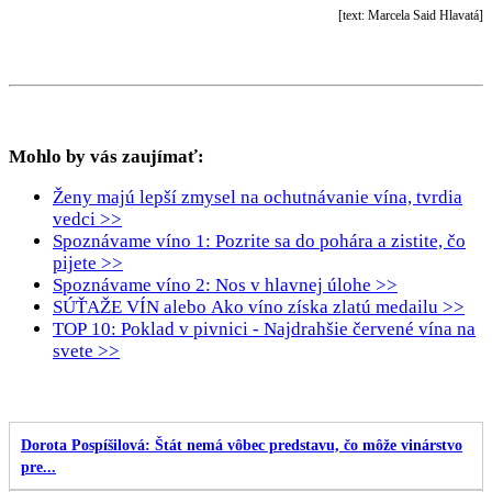
[text: Marcela Said Hlavatá]
Mohlo by vás zaujímať:
Ženy majú lepší zmysel na ochutnávanie vína, tvrdia
vedci >>
Spoznávame víno 1: Pozrite sa do pohára a zistite, čo
pijete >>
Spoznávame víno 2: Nos v hlavnej úlohe >>
SÚŤAŽE VÍN alebo Ako víno získa zlatú medailu >>
TOP 10: Poklad v pivnici - Najdrahšie červené vína na
svete >>
Dorota Pospíšilová: Štát nemá vôbec predstavu, čo môže vinárstvo
pre...