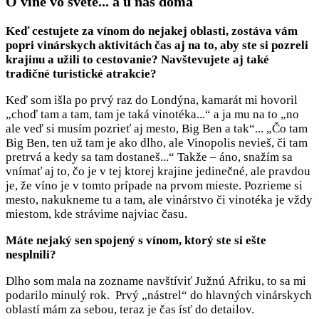
O víne vo svete... a u nás doma
Keď cestujete za vínom do nejakej oblasti, zostáva vám
popri vinárskych aktivitách čas aj na to, aby ste si pozreli
krajinu a užili to cestovanie? Navštevujete aj také
tradičné turistické atrakcie?
Keď som išla po prvý raz do Londýna, kamarát mi hovoril
„choď tam a tam, tam je taká vinotéka...“ a ja mu na to „no
ale veď si musím pozrieť aj mesto, Big Ben a tak“... „Čo tam
Big Ben, ten už tam je ako dlho, ale Vinopolis nevieš, či tam
pretrvá a kedy sa tam dostaneš...“ Takže – áno, snažím sa
vnímať aj to, čo je v tej ktorej krajine jedinečné, ale pravdou
je, že víno je v tomto prípade na prvom mieste. Pozrieme si
mesto, nakukneme tu a tam, ale vinárstvo či vinotéka je vždy
miestom, kde strávime najviac času.
Máte nejaký sen spojený s vínom, ktorý ste si ešte
nesplnili?
Dlho som mala na zozname navštíviť Južnú Afriku, to sa mi
podarilo minulý rok. Prvý „nástrel“ do hlavných vinárskych
oblastí mám za sebou, teraz je čas ísť do detailov.