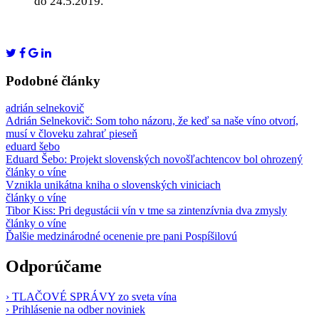
do 24.5.2019.
Podobné články
adrián selnekovič
Adrián Selnekovič: Som toho názoru, že keď sa naše víno otvorí,
musí v človeku zahrať pieseň
eduard šebo
Eduard Šebo: Projekt slovenských novošľachtencov bol ohrozený
články o víne
Vznikla unikátna kniha o slovenských viniciach
články o víne
Tibor Kiss: Pri degustácii vín v tme sa zintenzívnia dva zmysly
články o víne
Ďalšie medzinárodné ocenenie pre pani Pospíšilovú
Odporúčame
› TLAČOVÉ SPRÁVY zo sveta vína
› Prihlásenie na odber noviniek