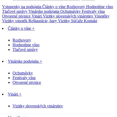
Vstupenky na podujatia
Články o víne
Rozhovory
Hodnotíme víno
Tlačové správy
Vinárske podujatia
Ochutnávky
Festivaly vína
Otvorené pivnice
Vinári
Vizitky slovenských vinárstiev
Vinotéky
Vizitky vinoték
Reštaurácie, bary
Vizitky
Súťaže
Kontakt
Články o víne +
Rozhovory
Hodnotíme víno
Tlačové správy
Vinárske podujatia +
Ochutnávky
Festivaly vína
Otvorené pivnice
Vinári +
Vizitky slovenských vinárstiev