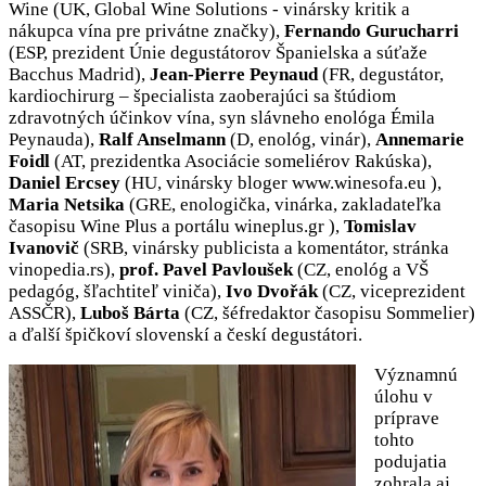
Wine (UK, Global Wine Solutions - vinársky kritik a
nákupca vína pre privátne značky),
Fernando Gurucharri
(ESP, prezident Únie degustátorov Španielska a súťaže
Bacchus Madrid),
Jean-Pierre Peynaud
(FR, degustátor,
kardiochirurg – špecialista zaoberajúci sa štúdiom
zdravotných účinkov vína, syn slávneho enológa Émila
Peynauda),
Ralf Anselmann
(D, enológ, vinár),
Annemarie
Foidl
(AT, prezidentka Asociácie someliérov Rakúska),
Daniel Ercsey
(HU, vinársky bloger www.winesofa.eu ),
Maria Netsika
(GRE, enologička, vinárka, zakladateľka
časopisu Wine Plus a portálu wineplus.gr ),
Tomislav
Ivanovič
(SRB, vinársky publicista a komentátor, stránka
vinopedia.rs),
prof. Pavel Pavloušek
(CZ, enológ a VŠ
pedagóg, šľachtiteľ viniča),
Ivo Dvořák
(CZ, viceprezident
ASSČR),
Luboš Bárta
(CZ, šéfredaktor časopisu Sommelier)
a ďalší špičkoví slovenskí a českí degustátori.
Významnú
úlohu v
príprave
tohto
podujatia
zohrala aj