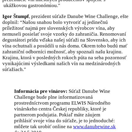
ukážkovou gastronómiou."
Igor Štumpf
, prezident súťaže Danube Wine Challenge, ešte
doplnil: “Našou snahou bolo vytvoriť aj jedinečnú
príležitosť najmä pre slovenských výrobcov vína, aby
nemuseli posielať svoje vzorky do zahraničia. Renomovaní
degustátori prídu vďaka našej súťaži na Slovensko, aby ich
vína ochutnali a posúdili u nás doma. Okrem toho budú mať
zahraniční odborníci možnosť, aby spoznali našu krajinu.
Krajinu, ktorá v posledných rokoch púta na seba pozornosť
vynikajúcimi výsledkami našich vín na medzinárodných
súťažiach."
Informácia pre vinárov:
Súťaž Danube Wine
Challenge bude plne informatizovaná
prostredníctvom programu ELWIS Národného
vinárskeho centra Českej republiky, ktoré je
partnerom podujatia. Pokiaľ máte záujem
prihlásiť svoje vína do súťaže, je to jednoduché:
môžete tak urobiť online na
www.danubewine.sk