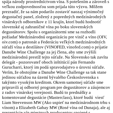
spája národy prostredníctvom vína. S potešením a zároveň s
veľkou zodpovednosťou som prijala túto výzvu. Môžem
prezradiť, že sa nám podarilo zostaviť naozaj výnimočný
degustačný panel, zložený z popredných medzinárodných
vinárskych odborníkov z 11 krajín, ktorí budú hodnotiť
slovenské aj zahraničné vína po boku slovenských
degustátorov. Spolu s organizátormi sme sa rozhodli
požiadať Medzinárodnú organizáciu pre vinič a víno (OIV,
oiv.com) o patronát a Federáciu veľkých medzinárodných
súťaží vína a destilátov (VINOFED, vinofed.com) o prijatie
Danube Wine Challenge za jej člena, aby sme zvýšili
medzinárodnú prestíž tejto súťaže. Na Slovensko tak zavíta
delegát - pozorovateľ oboch inštitúcií pán Fernando
Gurucharri, ktorý im podá spravodajstvo o úrovni súťaže.
Verím, že obstojíme a Danube Wine Challenge sa tak stane
jedinou súťažou na území bývalého Československa s
takýmto vysokým kreditom. Okrem samotnej súťaže sme
pripravili aj odborný program pre degustátorov a záujemcov
z radov vinárskej verejnosti. Budú to prednášky a
komentované degustácie (Masterclass), ktoré budú viesť
Liam Steevenson MW (Ako uspieť na medzinárodnom trhu s
vínom) a Elizabeth Gabay MW (Rosé vína od Dunaja), ale aj
prezentácie vín miestnych producentov spojené s