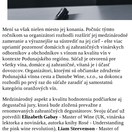
Mení sa však nielen miesto jej konania. Počnúc týmto
ročníkom sa organizátori rozhodli rozšíriť jej medzinárodné
zameranie a výraznejšie sa sústrediť na jej cieľ - ešte viac
upriamiť pozornosť domácich aj zahraničných vinárskych
odborníkov a obchodníkov s vínom na kvalitu vín v
kontexte Podunajského regiónu. Súťaž je otvorená pre
všetky vína, domáce aj zahraničné, vítaná je i účasť
dovozcov. Organizátori, ktorými sú občianske združenie
Podunajská vínna cesta a Danube Wine, s.r.o., sa dokonca
rozhodli po prvý raz do súťaže zaradiť aj samostatnú
kategóriu oranžových vín.
Medzinárodný aspekt a kvalitu hodnotenia podčiarkne aj
degustačná jury, ktorá bude zložená prevažne z
renomovaných zahraničných degustátorov. Svoju účasť už
potvrdili
Elizabeth Gabay
- Master of Wine (UK, vinárska
lektorka a novinárka, autorka knihy Rosé - Understanding
the pink wine revolution),
Liam Steevenson
- Master of