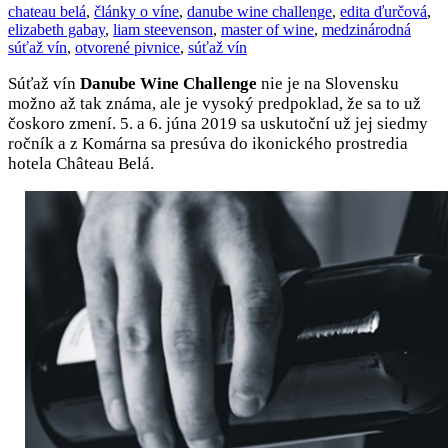
chateau belá
,
články o víne
,
danube wine challenge
,
edita ďurčová
,
elizabeth gabay
,
liam steevenson
,
master of wine
,
medzinárodná
súťaž vín
,
otvorené pivnice
,
súťaž vín
Súťaž vín
Danube Wine Challenge
nie je na Slovensku
možno až tak známa, ale je vysoký predpoklad, že sa to už
čoskoro zmení. 5. a 6. júna 2019 sa uskutoční už jej siedmy
ročník a z Komárna sa presúva do ikonického prostredia
hotela Château Belá.