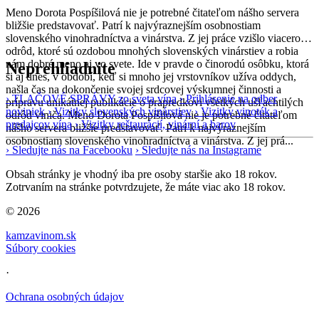
Meno Dorota Pospíšilová nie je potrebné čitateľom nášho servera
bližšie predstavovať. Patrí k najvýraznejším osobnostiam
slovenského vinohradníctva a vinárstva. Z jej práce vzišlo viacero
odrôd, ktoré sú ozdobou mnohých slovenských vinárstiev a robia
nám dobré meno aj vo svete. Ide v pravde o činorodú osôbku, ktorá
Neprehliadnite
si aj dnes, v období, keď si mnoho jej vrstovníkov užíva oddych,
našla čas na dokončenie svojej srdcovej výskumnej činnosti a
› TLAČOVÉ SPRÁVY zo sveta vína
› Prihlásenie na odber
prípravu unikátnej publikácie o prapredkovi všetkých ušľachtilých
noviniek
› Vizitky slovenských vinárstiev
› Vizitky vinoték a
odrôd viniča. Meno Dorota Pospíšilová nie je potrebné čitateľom
predajcov vína
› Vizitky reštaurácií, vinární a barov
nášho servera bližšie predstavovať. Patrí k najvýraznejším
osobnostiam slovenského vinohradníctva a vinárstva. Z jej prá...
› Sledujte nás na Facebooku
› Sledujte nás na Instagrame
Obsah stránky je vhodný iba pre osoby staršie ako 18 rokov.
Zotrvaním na stránke potvrdzujete, že máte viac ako 18 rokov.
© 2026
kamzavinom.sk
Súbory cookies
·
Ochrana osobných údajov