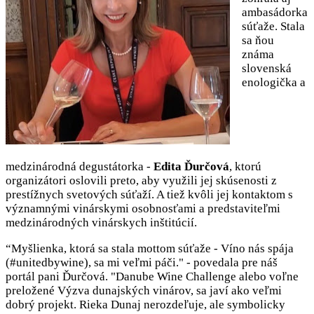
ambasádorka
súťaže. Stala
sa ňou
známa
slovenská
enologička a
medzinárodná degustátorka -
Edita Ďurčová
, ktorú
organizátori oslovili preto, aby využili jej skúsenosti z
prestížnych svetových súťaží. A tiež kvôli jej kontaktom s
významnými vinárskymi osobnosťami a predstaviteľmi
medzinárodných vinárskych inštitúcií.
“Myšlienka, ktorá sa stala mottom súťaže - Víno nás spája
(#unitedbywine), sa mi veľmi páči." - povedala pre náš
portál pani Ďurčová. "Danube Wine Challenge alebo voľne
preložené Výzva dunajských vinárov, sa javí ako veľmi
dobrý projekt. Rieka Dunaj nerozdeľuje, ale symbolicky