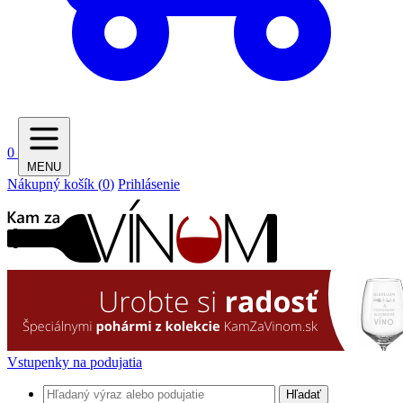
0
MENU
Nákupný košík (
0
)
Prihlásenie
Vstupenky na podujatia
Hľadať