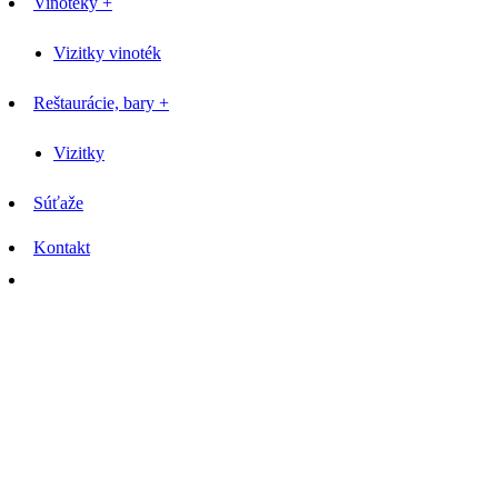
Vinotéky +
Vizitky vinoték
Reštaurácie, bary +
Vizitky
Súťaže
Kontakt