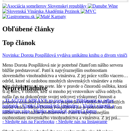
Obľúbené články
Top článok
Novinka: Dorota Pospíšilová vydáva unikátnu knihu o divom viniči
Meno Dorota Pospíšilová nie je potrebné čitateľom nášho servera
bližšie predstavovať. Patrí k najvýraznejším osobnostiam
slovenského vinohradníctva a vinárstva. Z jej práce vzišlo viacero
odrôd, ktoré sú ozdobou mnohých slovenských vinárstiev a robia
nám dobré meno aj vo svete. Ide v pravde o činorodú osôbku, ktorá
Neprehliadnite
si aj dnes, v období, keď si mnoho jej vrstovníkov užíva oddych,
našla čas na dokončenie svojej srdcovej výskumnej činnosti a
› TLAČOVÉ SPRÁVY zo sveta vína
› Prihlásenie na odber
prípravu unikátnej publikácie o prapredkovi všetkých ušľachtilých
noviniek
› Vizitky slovenských vinárstiev
› Vizitky vinoték a
odrôd viniča. Meno Dorota Pospíšilová nie je potrebné čitateľom
predajcov vína
› Vizitky reštaurácií, vinární a barov
nášho servera bližšie predstavovať. Patrí k najvýraznejším
osobnostiam slovenského vinohradníctva a vinárstva. Z jej prá...
› Sledujte nás na Facebooku
› Sledujte nás na Instagrame