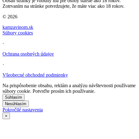
Obsah stránky je vhodný iba pre osoby staršie ako 18 rokov.
Zotrvaním na stránke potvrdzujete, že máte viac ako 18 rokov.
© 2026
kamzavinom.sk
Súbory cookies
·
Ochrana osobných údajov
·
Všeobecné obchodné podmienky
Na prispôsobenie obsahu, reklám a analýzu návštevnosti používame
súbory cookie. Potvrďte prosím ich používanie.
Súhlasím
Nesúhlasím
Pokročilé nastavenia
×