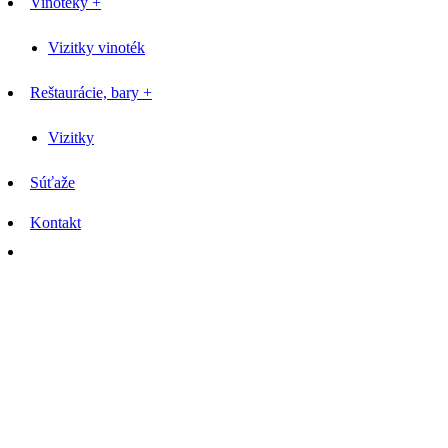
Vinotéky +
Vizitky vinoték
Reštaurácie, bary +
Vizitky
Súťaže
Kontakt