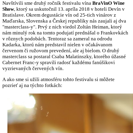
Navštívili sme druhý ročník festivalu vína
BraVinO Wine
Show
, ktorý sa uskutočnil 13. apríla 2018 v hoteli Devín v
Bratislave. Okrem degustácie vín od 25-tich vinárov z
Maďarska, Slovenska a Českej republiky nás zaujali aj dva
"masterclass-y". Prvý z nich viedol Zoltán Heiman, ktorý
nám minulý rok na tomto podujatí prednášal o Frankovkách
v rôznych podobách. Tentoraz sa zameral na odrodu
Kadarka, ktorú nám predstavil nielen v očakávanom
červenom či ružovom prevedení, ale aj bielom. O druhý
masterclass sa postaral Csaba Malatinszky, ktorého úžasné
Cabernet Franc-y spravili radosť každému fanúšikovi
vyzrievaných červených vín.
A ako sme si užili atmosféru tohto festivalu si môžete
pozrieť aj na týchto fotkách: