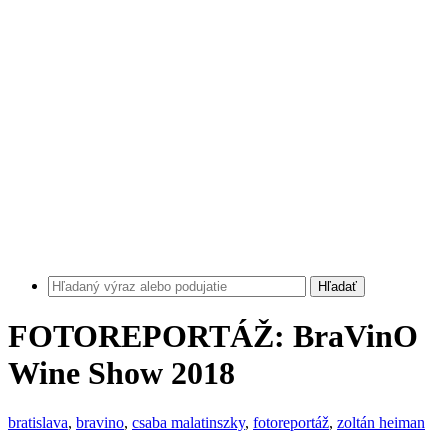
Hľadať
FOTOREPORTÁŽ: BraVinO
Wine Show 2018
bratislava
,
bravino
,
csaba malatinszky
,
fotoreportáž
,
zoltán heiman