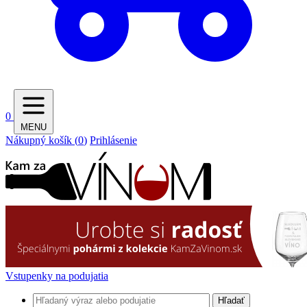
0
MENU
Nákupný košík (
0
)
Prihlásenie
Vstupenky na podujatia
Hľadať