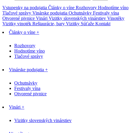
Vstupenky na podujatia
Články o víne
Rozhovory
Hodnotíme víno
Tlačové správy
Vinárske podujatia
Ochutnávky
Festivaly vína
Otvorené pivnice
Vinári
Vizitky slovenských vinárstiev
Vinotéky
Vizitky vinoték
Reštaurácie, bary
Vizitky
Súťaže
Kontakt
Články o víne +
Rozhovory
Hodnotíme víno
Tlačové správy
Vinárske podujatia +
Ochutnávky
Festivaly vína
Otvorené pivnice
Vinári +
Vizitky slovenských vinárstiev