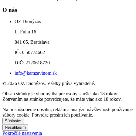
O nás
OZ Dionýzos
Ľ. Fullu 16
841 05, Bratislava
IČO: 50774662
DIČ: 2120618720
info@kamzavinom.sk
© 2026 OZ Dionýzos. Všetky práva vyhradené.
Obsah stránky je vhodný iba pre osoby staršie ako 18 rokov.
Zotrvaním na stránke potvrdzujete, že máte viac ako 18 rokov.
Na prispôsobenie obsahu, reklám a analýzu návštevnosti používame
súbory cookie. Potvrďte prosím ich používanie.
Súhlasím
Nesúhlasím
Pokročilé nastavenia