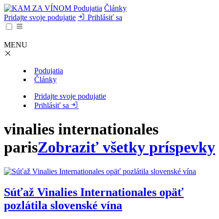
Podujatia
Články
Pridajte svoje podujatie
Prihlásiť sa
MENU
Podujatia
Články
Pridajte svoje podujatie
Prihlásiť sa
vinalies internationales
paris
Zobraziť všetky príspevky
Súťaž Vinalies Internationales opäť
pozlátila slovenské vína