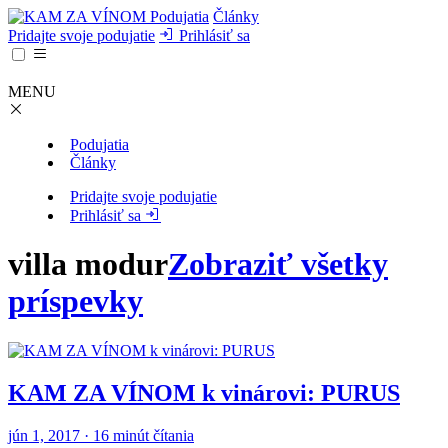
Podujatia
Články
Pridajte svoje podujatie
Prihlásiť sa
MENU
Podujatia
Články
Pridajte svoje podujatie
Prihlásiť sa
villa modur
Zobraziť všetky
príspevky
KAM ZA VÍNOM k vinárovi: PURUS
jún 1, 2017 · 16 minút čítania