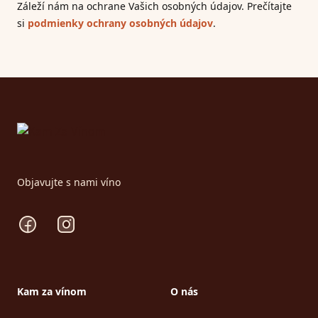
Záleží nám na ochrane Vašich osobných údajov. Prečítajte
si
podmienky ochrany osobných údajov
.
Footer
Objavujte s nami víno
Facebook
Instagram
Kam za vínom
O nás