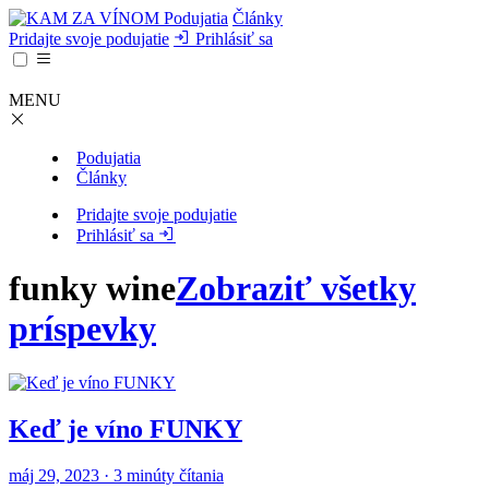
Podujatia
Články
Pridajte svoje podujatie
Prihlásiť sa
MENU
Podujatia
Články
Pridajte svoje podujatie
Prihlásiť sa
funky wine
Zobraziť všetky
príspevky
Keď je víno FUNKY
máj 29, 2023 · 3 minúty čítania