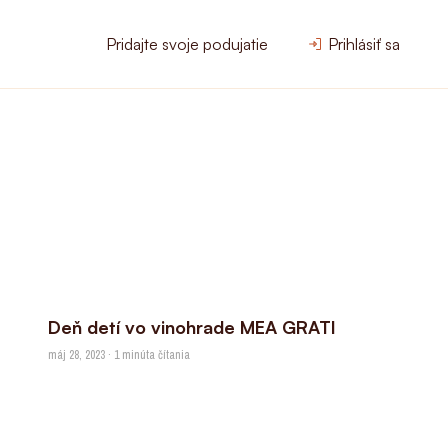
Pridajte svoje podujatie
Prihlásiť sa
Deň detí vo vinohrade MEA GRATI
máj 28, 2023 · 1 minúta čítania