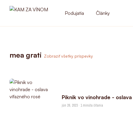
Podujatia
Články
mea grati
Zobraziť všetky príspevky
Piknik vo vinohrade - oslava
jún 26, 2023 · 1 minúta čítania