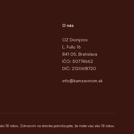
O nás
OZ Dionýzos
Ľ. Fullu 16
841 05, Bratislava
IČO: 50774662
DIČ: 2120618720
info@kamzavinom.sk
 ako 18 rokov. Zotrvaním na stránke potvrdzujete, že máte viac ako 18 rokov.