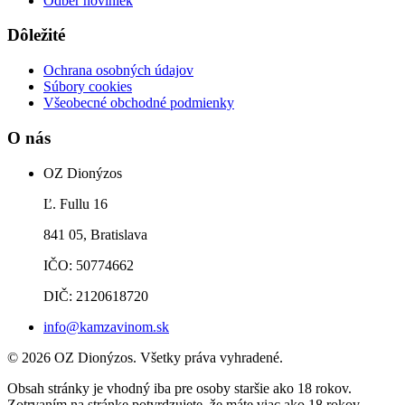
Odber noviniek
Dôležité
Ochrana osobných údajov
Súbory cookies
Všeobecné obchodné podmienky
O nás
OZ Dionýzos
Ľ. Fullu 16
841 05, Bratislava
IČO: 50774662
DIČ: 2120618720
info@kamzavinom.sk
© 2026 OZ Dionýzos. Všetky práva vyhradené.
Obsah stránky je vhodný iba pre osoby staršie ako 18 rokov.
Zotrvaním na stránke potvrdzujete, že máte viac ako 18 rokov.