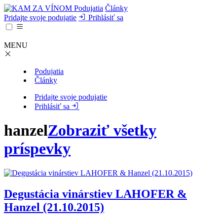
Podujatia
Články
Pridajte svoje podujatie
Prihlásiť sa
MENU
Podujatia
Články
Pridajte svoje podujatie
Prihlásiť sa
hanzel
Zobraziť všetky
príspevky
Degustácia vinárstiev LAHOFER &
Hanzel (21.10.2015)