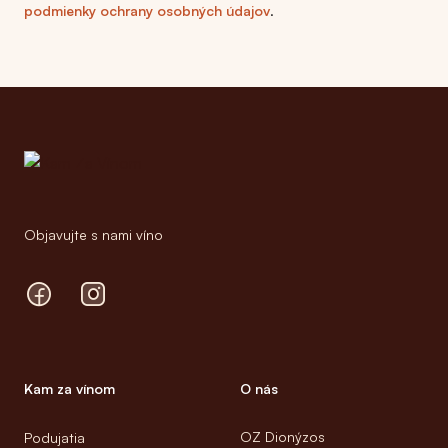
podmienky ochrany osobných údajov
.
Footer
Objavujte s nami víno
Facebook
Instagram
Kam za vínom
O nás
OZ Dionýzos
Podujatia