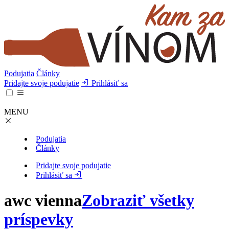
Podujatia
Články
Pridajte svoje podujatie
Prihlásiť sa
MENU
Podujatia
Články
Pridajte svoje podujatie
Prihlásiť sa
awc vienna
Zobraziť všetky
príspevky