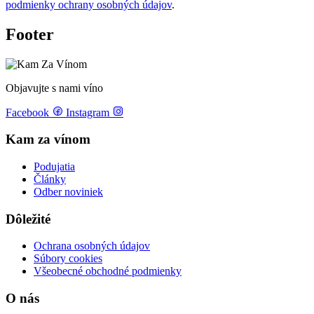
podmienky ochrany osobných údajov
.
Footer
Objavujte s nami víno
Facebook
Instagram
Kam za vínom
Podujatia
Články
Odber noviniek
Dôležité
Ochrana osobných údajov
Súbory cookies
Všeobecné obchodné podmienky
O nás