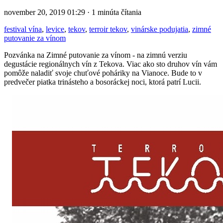
november 20, 2019 01:29 · 1 minúta čítania
festival vína
,
levice
,
tekov
,
terroir tekov
,
vinárske podujatia
,
zimné
putovanie za vínom
Pozvánka na Zimné putovanie za vínom - na zimnú verziu
degustácie regionálnych vín z Tekova. Viac ako sto druhov vín vám
pomôže naladiť svoje chuťové poháriky na Vianoce. Bude to v
predvečer piatka trinásteho a bosoráckej noci, ktorá patrí Lucii.