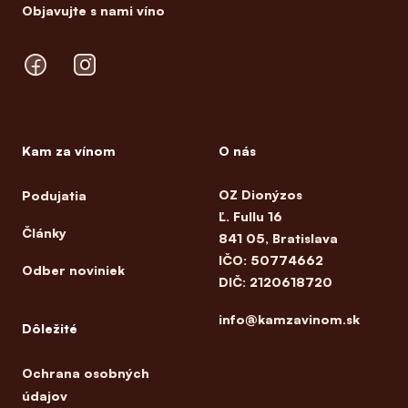
Objavujte s nami víno
Facebook
Instagram
Kam za vínom
O nás
OZ Dionýzos
Podujatia
Ľ. Fullu 16
Články
841 05, Bratislava
IČO: 50774662
Odber noviniek
DIČ: 2120618720
info@kamzavinom.sk
Dôležité
Ochrana osobných
údajov