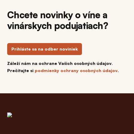
Chcete novinky o víne a
vinárskych podujatiach?
Prihláste sa na odber noviniek
Záleží nám na ochrane Vašich osobných údajov.
Prečítajte si
podmienky ochrany osobných údajov
.
Footer