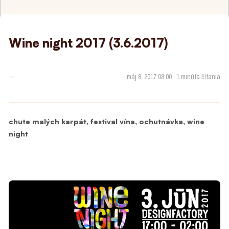
Wine night 2017 (3.6.2017)
—
máj 8, 2017 08:00 · 1 minúta čítania
,
,
,
chute malých karpát
festival vína
ochutnávka
wine
night