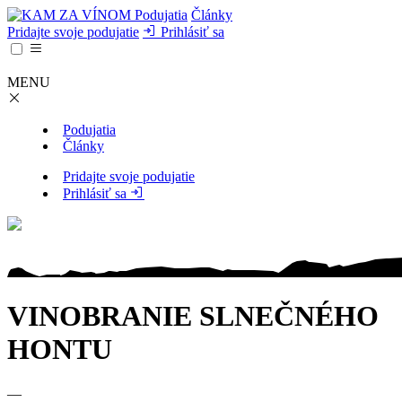
Podujatia
Články
Pridajte svoje podujatie
Prihlásiť sa
MENU
Podujatia
Články
Pridajte svoje podujatie
Prihlásiť sa
VINOBRANIE SLNEČNÉHO
HONTU
—