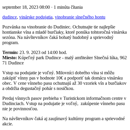
september 18, 2023 08:00 · 1 minúta čítania
dudince
,
vinárske podujatia
,
vinobranie slnečného hontu
Pozvánka na vinobranie do Dudiniec. Ochutnajte tie najlepšie
hontianske vína a mladé burčiaky, ktoré ponúka tohtoročná vinárska
sezóna. Na návštevníkov čaká bohatý hudobný a sprievodný
program.
Termín:
23. 9. 2023 od 14:00 hod.
Miesto:
Kúpeľný park Dudince - malý amfiteáter Slnečná lúka, 962
71 Dudince
Vstup na podujatie je voľný. Milovníci dobrého vína si môžu
zakúpiť vínny pas v hodnote 10€ a podporiť tak domácu vinársku
obec. V cene vínneho pasu ochutnajú až 30 vzoriek vín a burčiakov
a obdržia degustačný pohár s nosičkou.
Predaj vínnych pasov prebieha v Turistickom informačnom centre v
Dudinciach. Vstup na podujatie je voľný, zakúpenie vínneho pasu
nie je povinnosťou.
Na návštevníkov čaká aj zaujímavý kultúrny program a sprievodné
akcie.