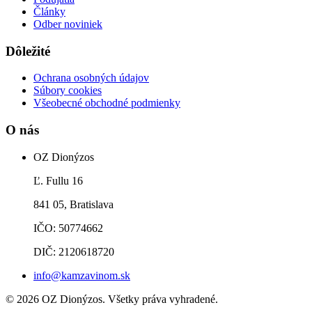
Články
Odber noviniek
Dôležité
Ochrana osobných údajov
Súbory cookies
Všeobecné obchodné podmienky
O nás
OZ Dionýzos
Ľ. Fullu 16
841 05, Bratislava
IČO: 50774662
DIČ: 2120618720
info@kamzavinom.sk
© 2026 OZ Dionýzos. Všetky práva vyhradené.