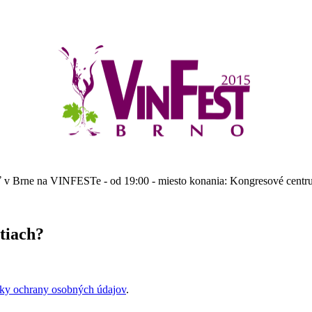
osť v Brne na VINFESTe - od 19:00 - miesto konania: Kongresové centrum 
tiach?
ky ochrany osobných údajov
.