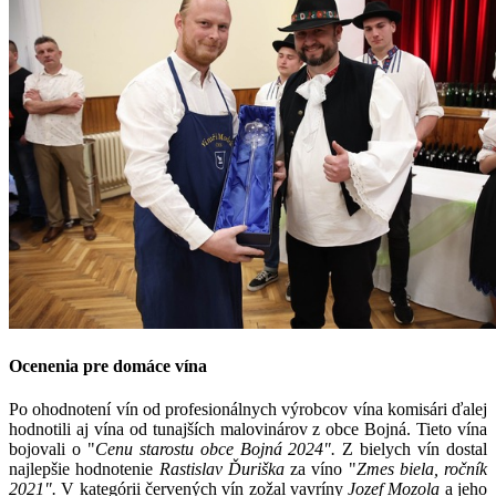
Ocenenia pre domáce vína
Po ohodnotení vín od profesionálnych výrobcov vína komisári ďalej
hodnotili aj vína od tunajších malovinárov z obce Bojná. Tieto vína
bojovali o "
Cenu starostu obce Bojná 2024".
Z bielych vín dostal
najlepšie hodnotenie
Rastislav Ďuriška
za víno "
Zmes biela, ročník
2021".
V kategórii červených vín zožal vavríny
Jozef Mozola
a jeho