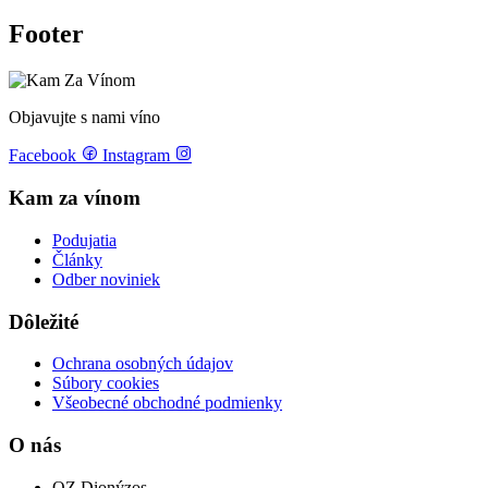
Footer
Objavujte s nami víno
Facebook
Instagram
Kam za vínom
Podujatia
Články
Odber noviniek
Dôležité
Ochrana osobných údajov
Súbory cookies
Všeobecné obchodné podmienky
O nás
OZ Dionýzos