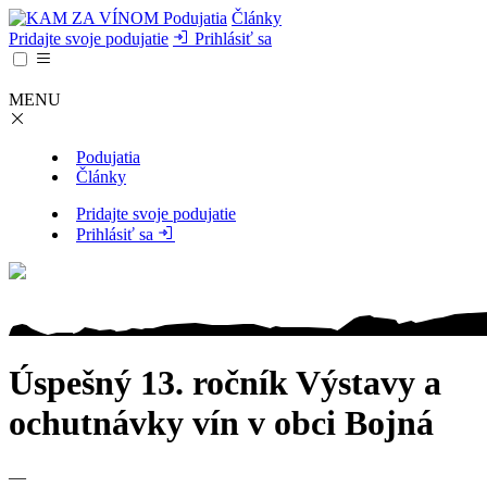
Podujatia
Články
Pridajte svoje podujatie
Prihlásiť sa
MENU
Podujatia
Články
Pridajte svoje podujatie
Prihlásiť sa
Úspešný 13. ročník Výstavy a
ochutnávky vín v obci Bojná
—