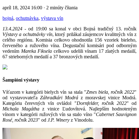
apríl 18, 2024 16:00 · 2 minúty čítania
bojná
,
ochutnávka
,
výstava vín
13.4.2024
- od 19:00 sa konal v obci Bojná tradičný 13. ročník
Výstavy a ochutnávky vín
, ktorý prilákal záujemcov kvalitných vín z
celého regiónu. Komisia celkovo ohodnotila 156 vzoriek bieleho,
červeného a ružového vína. Degustační komisári pod odborným
vedením
Mareka Fiksela
celkovo udelili vínam 17 zlatých medailí,
67 strieborných medailí a 37 bronzových medailí.
Šampióni výstavy
Víťazom v kategórii bielych vín sa stala "
Zmes biela, ročník 2022
"
od vystavovateľa
Záhradkári Modrá
z moravskej vinice Modrá.
Kategóriu čerevných vín ovládol "
Dornfelder, ročník 2022
" od
Michala Magátha
z vinice Ľudovítová. Najlepším hodnoteným
vínom v kategórii ružových vín sa stalo víno "
Cabernet Sauvignon
Rosé, ročník 2023
" od
J.P. Winery
z Vinodolu.