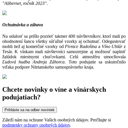
"Alibernet, ročník 2023".
Ochutnávka a zábava
Na udalosť sa prišlo pozrieť takmer 400 návštevníkov, ktorí mali po
ohodnotení šancu všetky súťažné vzorky aj ochutnať. Odegustovať
mohli tiež aj komerčné vzorky od
Pivnice Radošina
a
Víno Uhlár
z
Tesár. K vínkam mali návštevníci samozrejme aj možnosť naplniť
žalúdok miestnymi chuťovkami. Celú atmosféru umocňovala
Ľudová hudba Andreja Záhorca
. Toto podujatie sa uskutočnilo
vďaka podpore Nitrianskeho samosprávneho kraja.
Chcete novinky o víne a vinárskych
podujatiach?
Prihláste sa na odber noviniek
Záleží nám na ochrane Vašich osobných údajov. Prečítajte si
podmienky ochrany osobných údajov
.