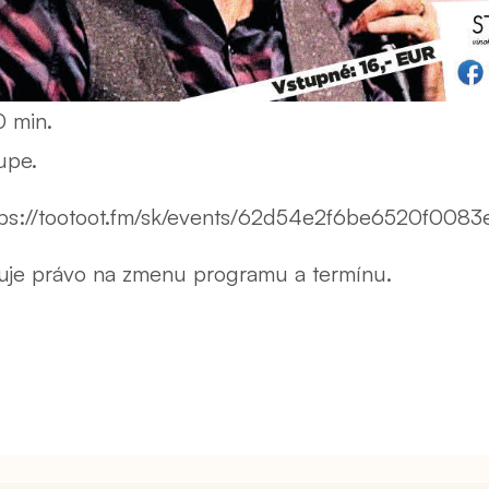
0 min.
upe.
ttps://tootoot.fm/sk/events/62d54e2f6be6520f008
zuje právo na zmenu programu a termínu.