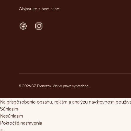
Objavujte s nami víno
Facebook
Instagram
© 2026 OZ Dionýzos. Všetky práva vyhradené.
Na prispôsobenie obsahu, reklám a analýzu návštevnosti použív
Súhlasím
Nesúhlasím
Pokročilé nastavenia
×