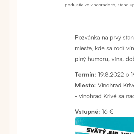
,
podujatie vo vinohradoch
stand u
Pozvánka na prvý sta
mieste, kde sa rodí v
plný humoru, vína, dob
Termín:
19.8.2022 o 1
Miesto:
Vinohrad Krivé
- vinohrad Krivé sa n
Vstupné:
16 €