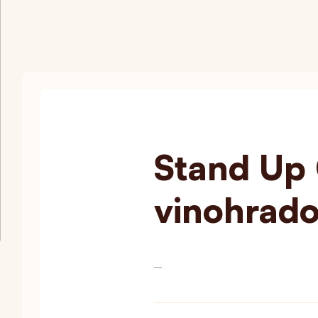
Stand Up
vinohrad
—