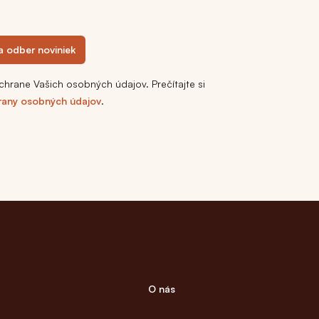
na odber noviniek
chrane Vašich osobných údajov. Prečítajte si
rany osobných údajov
.
O nás