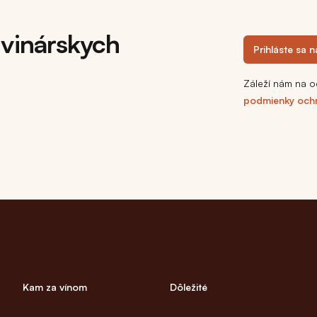
 vinárskych
Prihláste sa 
Záleží nám na o
podmienky och
Kam za vínom
Dôležité