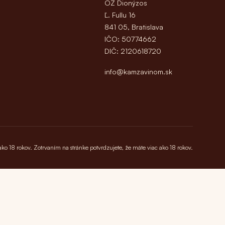
OZ Dionýzos
Ľ. Fullu 16
841 05, Bratislava
IČO: 50774662
DIČ: 2120618720
info@kamzavinom.sk
 ako 18 rokov. Zotrvaním na stránke potvrdzujete, že máte viac ako 18 rokov.