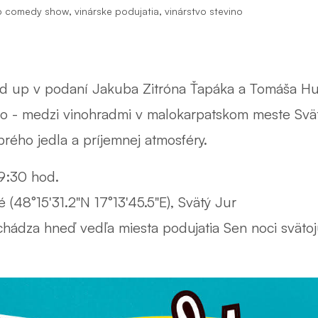
,
,
p comedy show
vinárske podujatia
vinárstvo stevino
nd up v podaní Jakuba Zitróna Ťapáka a Tomáša H
íno - medzi vinohradmi v malokarpatskom meste Svä
rého jedla a príjemnej atmosféry.
9:30 hod.
 (48°15'31.2"N 17°13'45.5"E), Svätý Jur
achádza hneď vedľa miesta podujatia Sen noci sväto