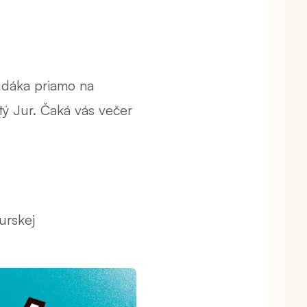
udáka priamo na
tý Jur. Čaká vás večer
jurskej