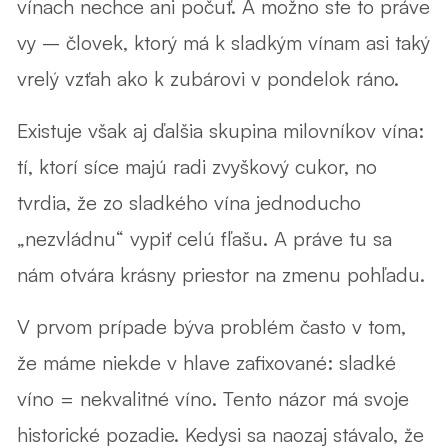
vínach nechce ani počuť. A možno ste to práve
vy – človek, ktorý má k sladkým vínam asi taký
vrelý vzťah ako k zubárovi v pondelok ráno.
Existuje však aj ďalšia skupina milovníkov vína:
tí, ktorí síce majú radi zvyškový cukor, no
tvrdia, že zo sladkého vína jednoducho
„nezvládnu“ vypiť celú fľašu. A práve tu sa
nám otvára krásny priestor na zmenu pohľadu.
V prvom prípade býva problém často v tom,
že máme niekde v hlave zafixované:
sladké
víno = nekvalitné víno
. Tento názor má svoje
historické pozadie. Kedysi sa naozaj stávalo, že