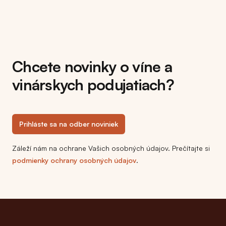
Chcete novinky o víne a
vinárskych podujatiach?
Prihláste sa na odber noviniek
Záleží nám na ochrane Vašich osobných údajov. Prečítajte si
podmienky ochrany osobných údajov
.
Footer