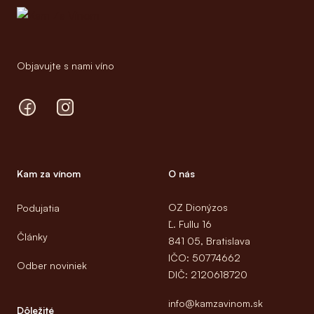
Objavujte s nami víno
Facebook
Instagram
Kam za vínom
O nás
OZ Dionýzos
Podujatia
Ľ. Fullu 16
Články
841 05, Bratislava
IČO: 50774662
Odber noviniek
DIČ: 2120618720
info@kamzavinom.sk
Dôležité