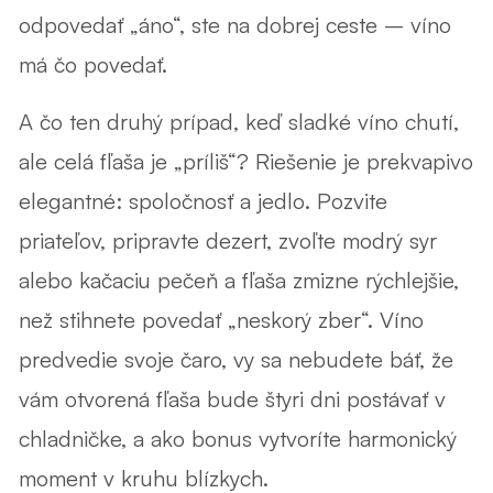
odpovedať „áno“, ste na dobrej ceste – víno
má čo povedať.
A čo ten druhý prípad, keď sladké víno chutí,
ale celá fľaša je „príliš“? Riešenie je prekvapivo
elegantné:
spoločnosť a jedlo
. Pozvite
priateľov, pripravte dezert, zvoľte modrý syr
alebo kačaciu pečeň a fľaša zmizne rýchlejšie,
než stihnete povedať „neskorý zber“. Víno
predvedie svoje čaro, vy sa nebudete báť, že
vám otvorená fľaša bude štyri dni postávať v
chladničke, a ako bonus vytvoríte harmonický
moment v kruhu blízkych.