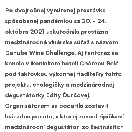
Po dvojročnej vynútenej prestávke
spôsobenej pandémiou sa 20. - 24.
októbra 2021 uskutočnila prestížna
medzinárodná vinárska súťaž s názvom
Danube Wine Challenge. Aj tentoraz sa
konala v ikonickom hoteli Château Belá
pod taktovkou výkonnej riaditeľky tohto
projektu, enologičky a medzinárodnej
degustátorky Edity Ďurčovej.
Organizátorom sa podarilo zostaviť
hviezdnu porotu, v ktorej zasadli
špičkoví
medzinárodní degustátori
zo šestnástich