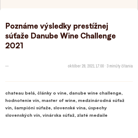
Poznáme výsledky prestížnej
súťaže Danube Wine Challenge
2021
—
október 28, 2021 17:00 · 3 minúty čítania
,
,
,
chateau belá
články o víne
danube wine challenge
,
,
hodnotenie vín
master of wine
medzinárodná súťaž
,
,
,
vín
šampióni súťaže
slovenské vína
úspechy
,
,
slovenských vín
vinárska súťaž
zlaté medaile