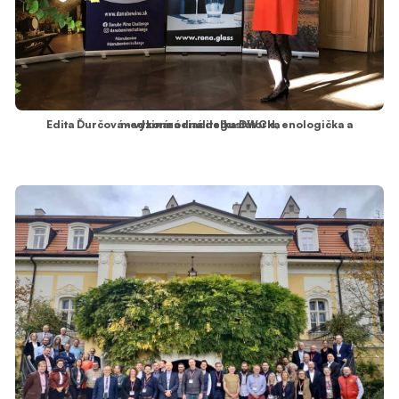
Edita Ďurčová - výkonná riaditeľka DWCH, enologička a medzinárodná degustátorka