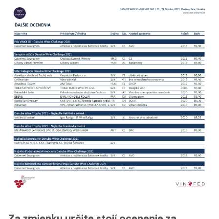
Za zmienku určite stojí ocenenie za