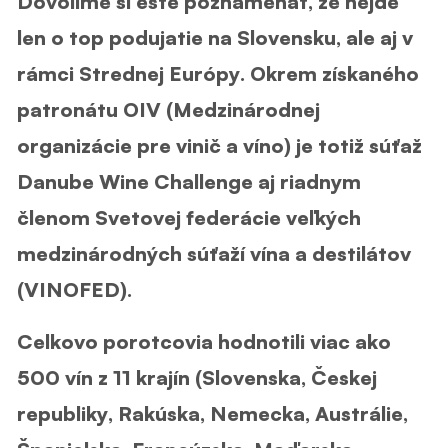
Dovolíme si ešte poznamenať, že nejde
len o top podujatie na Slovensku, ale aj v
rámci Strednej Európy. Okrem získaného
patronátu OIV (Medzinárodnej
organizácie pre vinič a víno) je totiž súťaž
Danube Wine Challenge aj riadnym
členom Svetovej federácie veľkých
medzinárodných súťaží vína a destilátov
(VINOFED).
Celkovo porotcovia hodnotili viac ako
500 vín z 11 krajín (Slovenska, Českej
republiky, Rakúska, Nemecka, Austrálie,