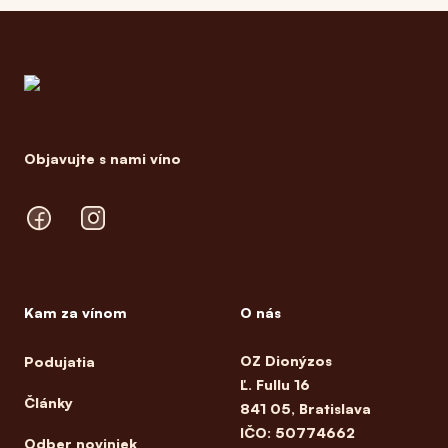
Footer
Objavujte s nami víno
Facebook
Instagram
Kam za vínom
O nás
OZ Dionýzos
Podujatia
Ľ. Fullu 16
Články
841 05, Bratislava
IČO: 50774662
Odber noviniek