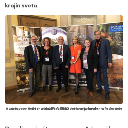
krajín sveta.
6 zástupcov ôsmich súťaží VINOFED vrátane prezidenta federácie Fernanda Gurucharriho (tretí zľava)