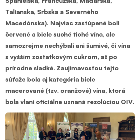
Španielska, Francúzska, Maďarska,
Talianska, Srbska a Severného
Macedónska). Najviac zastúpené boli
červené a biele suché tiché vína, ale
samozrejme nechýbali ani šumivé, či vína
s vyšším zostatkovým cukrom, až po
prírodne sladké. Zaujímavosťou tejto
súťaže bola aj kategória biele
macerované (tzv. oranžové) vína, ktorá
bola vlani oficiálne uznaná rezolúciou OIV.