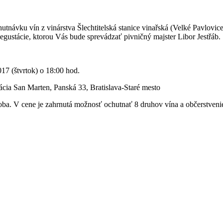
utnávku vín z vinárstva Šlechtitelská stanice vinařská (Velké Pavlovi
egustácie, ktorou Vás bude sprevádzať pivničný majster Libor Jestřáb.
17 (štvrtok) o 18:00 hod.
ácia San Marten, Panská 33, Bratislava-Staré mesto
oba. V cene je zahrnutá možnosť ochutnať 8 druhov vína a občerstvenie