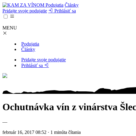
Podujatia
Články
Pridajte svoje podujatie
Prihlásiť sa
MENU
Podujatia
Články
Pridajte svoje podujatie
Prihlásiť sa
Ochutnávka vín z vinárstva Šlech
—
február 16, 2017 08:52 · 1 minúta čítania