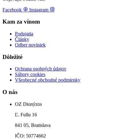
Facebook
Instagram
Kam za vínom
Podujatia
Články
Odber noviniek
Dôležité
Ochrana osobných údajov
Súbory cookies
Všeobecné obchodné podmienky
O nás
OZ Dionýzos
Ľ. Fullu 16
841 05, Bratislava
IČO: 50774662