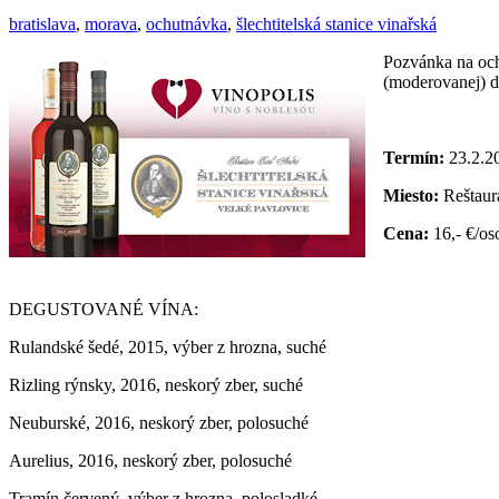
bratislava
,
morava
,
ochutnávka
,
šlechtitelská stanice vinařská
Pozvánka na och
(moderovanej) d
Termín:
23.2.20
Miesto:
Reštaur
Cena:
16,- €/os
DEGUSTOVANÉ VÍNA:
Rulandské šedé, 2015, výber z hrozna, suché
Rizling rýnsky, 2016, neskorý zber, suché
Neuburské, 2016, neskorý zber, polosuché
Aurelius, 2016, neskorý zber, polosuché
Tramín červený, výber z hrozna, polosladké