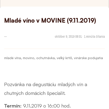
Mladé víno v MOVINE (9.11.2019)
—
október 9, 2019 08:01 · 1 minúta čítania
,
,
,
,
mladé vína
movino
ochutnávka
veľký krtíš
vinárske podujatia
Pozvánka na degustáciu mladých vín a
chutných domácich špecialít.
Termín:
9.11.2019 o 16:00 hod.