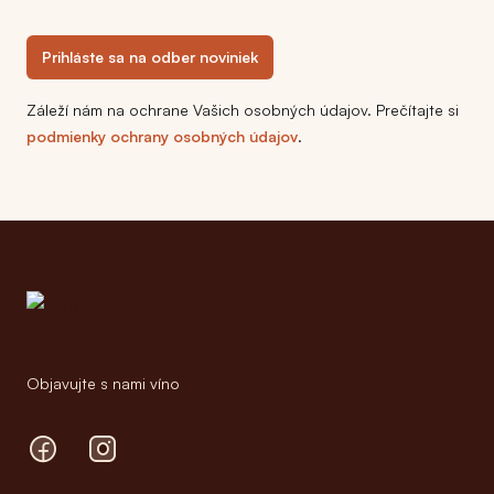
Prihláste sa na odber noviniek
Záleží nám na ochrane Vašich osobných údajov. Prečítajte si
podmienky ochrany osobných údajov
.
Footer
Objavujte s nami víno
Facebook
Instagram