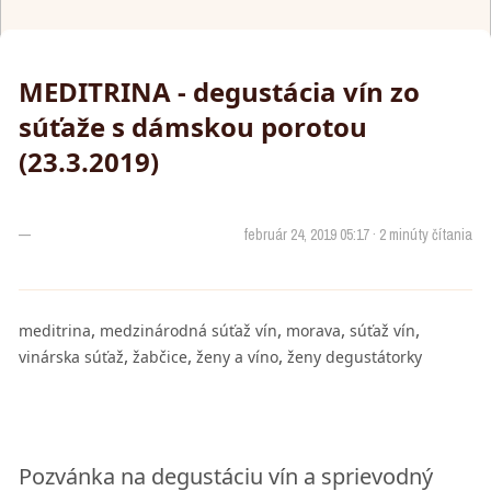
MEDITRINA - degustácia vín zo
súťaže s dámskou porotou
(23.3.2019)
—
február 24, 2019 05:17 · 2 minúty čítania
,
,
,
,
meditrina
medzinárodná súťaž vín
morava
súťaž vín
,
,
,
vinárska súťaž
žabčice
ženy a víno
ženy degustátorky
Pozvánka na degustáciu vín a sprievodný