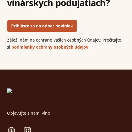
vinárskych podujatiach?
Prihláste sa na odber noviniek
Záleží nám na ochrane Vašich osobných údajov. Prečítajte
si
podmienky ochrany osobných údajov
.
Footer
Objavujte s nami víno
Facebook
Instagram