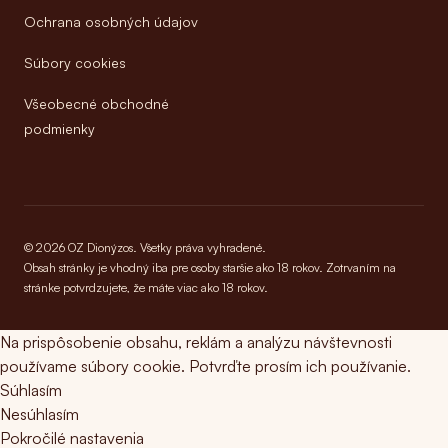
Ochrana osobných údajov
Súbory cookies
Všeobecné obchodné
podmienky
© 2026 OZ Dionýzos. Všetky práva vyhradené.
Obsah stránky je vhodný iba pre osoby staršie ako 18 rokov. Zotrvaním na
stránke potvrdzujete, že máte viac ako 18 rokov.
Na prispôsobenie obsahu, reklám a analýzu návštevnosti
používame súbory cookie. Potvrďte prosím ich používanie.
Súhlasím
Nesúhlasím
Pokročilé nastavenia