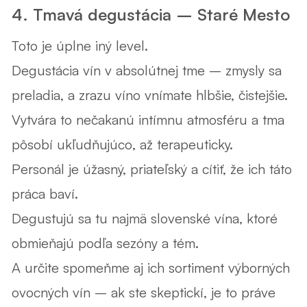
4. Tmavá degustácia – Staré Mesto
Toto je úplne iný level.
Degustácia vín
v absolútnej tme
– zmysly sa
preladia, a zrazu víno vnímate hlbšie, čistejšie.
Vytvára to nečakanú intímnu atmosféru a
tma
pôsobí ukľudňujúco
, až terapeuticky.
Personál je úžasný, priateľský a cítiť, že ich táto
práca baví.
Degustujú sa tu najmä slovenské vína, ktoré
obmieňajú podľa sezóny a tém.
A určite spomeňme aj ich sortiment
výborných
ovocných vín
– ak ste skeptickí, je to práve