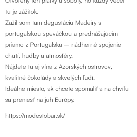
Otvorený len piatky a soboty, no každý večer
tu je zážitok.
Zažil som tam
degustáciu Madeiry
s
portugalskou speváčkou a prednášajúcim
priamo z Portugalska – nádherné spojenie
chutí, hudby a atmosféry.
Nájdete tu aj
vína z Azorských ostrovov
,
kvalitné čokolády a skvelých ľudí.
Ideálne miesto, ak chcete spomaliť a na chvíľu
sa preniesť na juh Európy.
https://modestobar.sk/