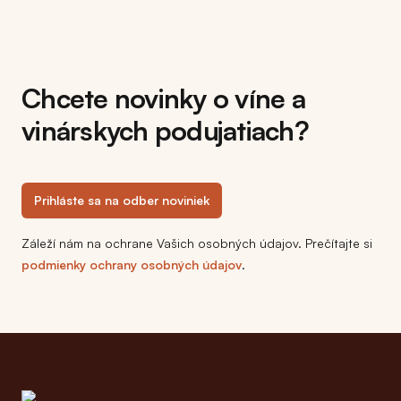
Chcete novinky o víne a
vinárskych podujatiach?
Prihláste sa na odber noviniek
Záleží nám na ochrane Vašich osobných údajov. Prečítajte si
podmienky ochrany osobných údajov
.
Footer