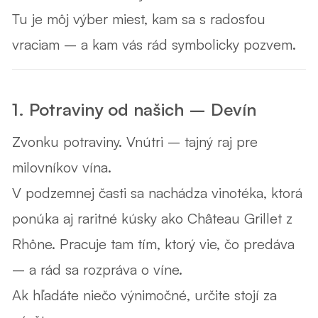
Tu je môj výber miest, kam sa s radosťou
vraciam – a kam vás rád symbolicky pozvem.
1. Potraviny od našich – Devín
Zvonku potraviny. Vnútri –
tajný raj pre
milovníkov vína
.
V podzemnej časti sa nachádza vinotéka, ktorá
ponúka aj
raritné kúsky ako Château Grillet
z
Rhône. Pracuje tam tím, ktorý vie, čo predáva
– a rád sa rozpráva o víne.
Ak hľadáte
niečo výnimočné
, určite stojí za