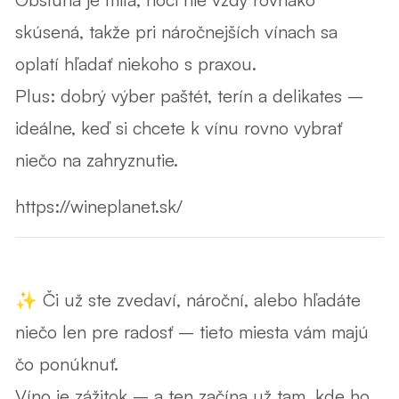
skúsená, takže pri náročnejších vínach sa
oplatí hľadať niekoho s praxou.
Plus: dobrý výber paštét, terín a delikates –
ideálne, keď si chcete k vínu rovno vybrať
niečo na zahryznutie.
https://wineplanet.sk/
✨ Či už ste zvedaví, nároční, alebo hľadáte
niečo len pre radosť – tieto miesta vám majú
čo ponúknuť.
Víno je zážitok – a ten začína už tam, kde ho