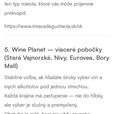
ten typ miesta, ktoré vás môže príjemne
prekvapiť.
https://www.tmavadegustacia.sk/sk
5. Wine Planet – viaceré pobočky
(Stará Vajnorská, Nivy, Eurovea, Bory
Mall)
Stabilná voľba
, ak hľadáte široký výber vín a
iných alkoholov pod jednou strechou.
Každá krajina má zastúpenie – nie do hĺbky,
ale výber je slušný a premyslený.
Obsluha je milá, hoci nie vždy rovnako