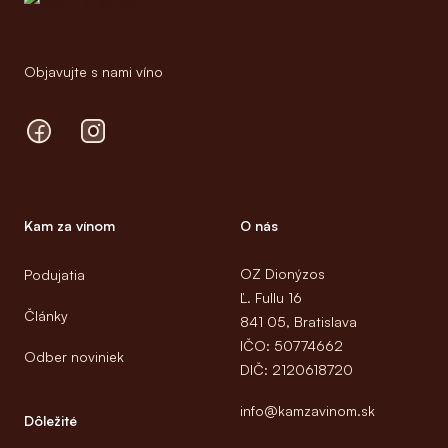
Objavujte s nami víno
Facebook
Instagram
Kam za vínom
O nás
OZ Dionýzos
Podujatia
Ľ. Fullu 16
Články
841 05, Bratislava
IČO: 50774662
Odber noviniek
DIČ: 2120618720
info@kamzavinom.sk
Dôležité