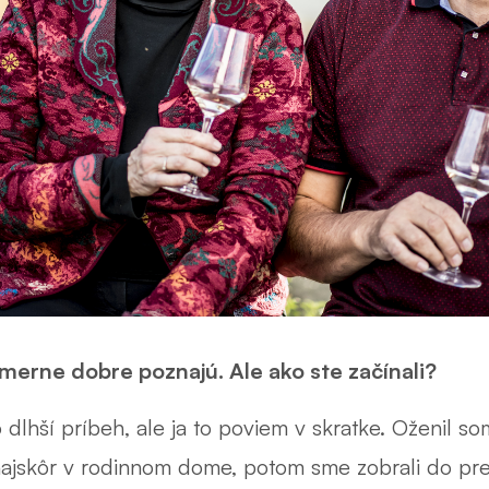
omerne dobre poznajú. Ale ako ste začínali?
lhší príbeh, ale ja to poviem v skratke. Oženil som 
 najskôr v rodinnom dome, potom sme zobrali do pre