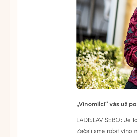
„Vínomilci“ vás už p
LADISLAV ŠEBO: Je to d
Začali sme robiť víno