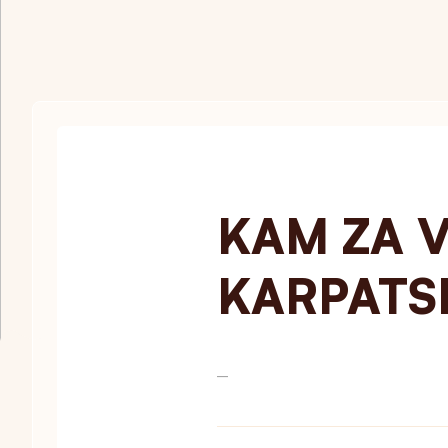
KAM ZA V
KARPATS
—