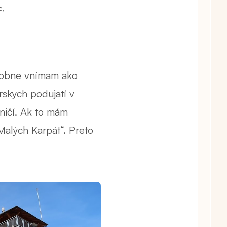
,
e
osobne vnímam ako
rskych podujatí v
ničí. Ak to mám
Malých Karpát“. Preto