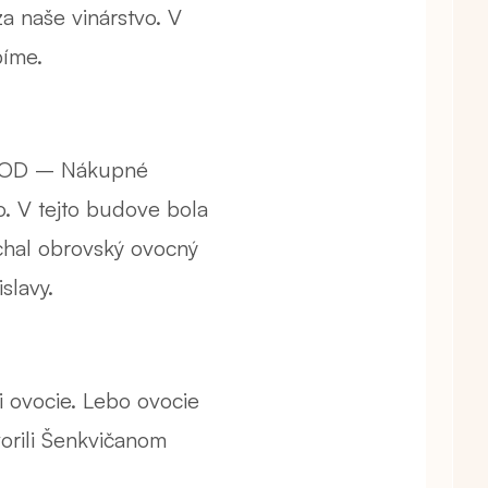
a naše vinárstvo. V
bíme.
NUPOD – Nákupné
. V tejto budove bola
úchal obrovský ovocný
slavy.
i ovocie. Lebo ovocie
orili Šenkvičanom