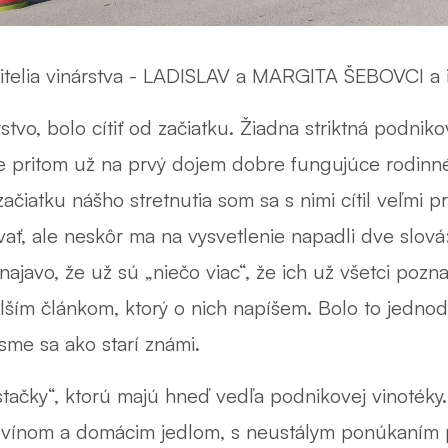
ajitelia vinárstva - LADISLAV a MARGITA ŠEBOVCI a
stvo, bolo cítiť od začiatku. Žiadna striktná podniko
e pritom už na prvý dojem dobre fungujúce rodinné 
čiatku nášho stretnutia som sa s nimi cítil veľmi p
ať, ale neskôr ma na vysvetlenie napadli dve slová
javo, že už sú „niečo viac“, že ich už všetci pozna
alším článkom, ktorý o nich napíšem. Bolo to jedn
 sme sa ako starí známi.
stačky“, ktorú majú hneď vedľa podnikovej vinoték
 vínom a domácim jedlom, s neustálym ponúkaním 