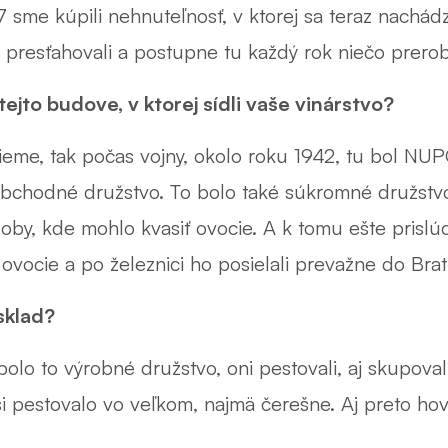
 sme kúpili nehnuteľnosť, v ktorej sa teraz nachádz
presťahovali a postupne tu každý rok niečo prero
ejto budove, v ktorej sídli vaše vinárstvo?
eme, tak počas vojny, okolo roku 1942, tu bol 
bchodné družstvo. To bolo také súkromné družstvo
ádoby, kde mohlo kvasiť ovocie. A k tomu ešte prisl
ovocie a po železnici ho posielali prevažne do Brati
sklad?
lo to výrobné družstvo, oni pestovali, aj skupoval
i pestovalo vo veľkom, najmä čerešne. Aj preto hov