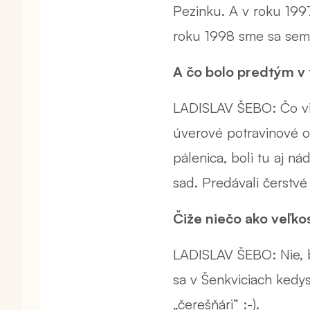
Pezinku. A v roku 1997
roku 1998 sme sa sem 
A čo bolo predtým v t
LADISLAV ŠEBO: Čo vi
úverové potravinové o
pálenica, boli tu aj n
sad. Predávali čerstvé 
Čiže niečo ako veľko
LADISLAV ŠEBO: Nie, bo
sa v Šenkviciach kedys
„čerešňári“ :-).