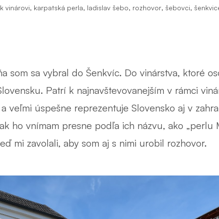
,
,
,
,
,
k vinárovi
karpatská perla
ladislav šebo
rozhovor
šebovci
šenkvic
 som sa vybral do Šenkvíc. Do vinárstva, ktoré 
Slovensku. Patrí k najnavštevovanejším v rámci viná
 a veľmi úspešne reprezentuje Slovensko aj v zahra
tak ho vnímam presne podľa ich názvu, ako „perlu 
eď mi zavolali, aby som aj s nimi urobil rozhovor.