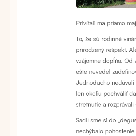
Privítali ma priamo m
To, že sú rodinné vinár
prirodzený rešpekt. Al
vzájomne dopĺňa. Od za
ešte nevedel zadefinov
Jednoducho nedávali na
len okoliu pochváliť ď
stretnutie a rozprávali
Sadli sme si do „degu
nechýbalo pohostenie