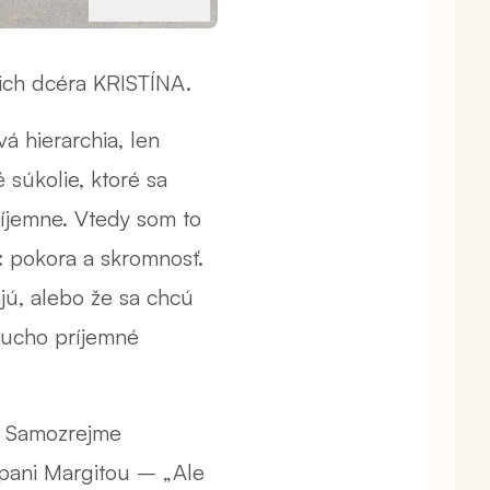
 ich dcéra KRISTÍNA.
vá hierarchia, len
súkolie, ktoré sa
ríjemne. Vtedy som to
: pokora a skromnosť.
jú, alebo že sa chcú
oducho príjemné
y. Samozrejme
pani Margitou – „Ale