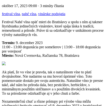
október 17, 2023 09:00 · 3 minúty čítania
festival vína
,
nahé vína
,
vinárske podujatia
Festival Nahé vína opäť mieri do Bratislavy a spolu s ním aj takmer
štyridsiatka jedinečných vinárstiev, ktoré spája láska k tradícii,
remeselnosti a prírode. Práve tá sa odzrkadľuje v unikátnom procese
výroby naturálnych vín.
Termín:
9. december 2023
11:00 - 13:00 degustácia pre somelierov | 13:00 - 18:00 degustácia
pre verejnosť
Miesto:
Nová Cvernovka, Račianska 78, Bratislava
Ak platí, že vo víne je pravda, tak o naturálnom víne to platí
dvojnásobne. Nie nadarmo sa mu hovorí úprimné víno. Toto
pomenovanie dostalo pre svoju autenticitu. Naturálne víno je presne
také, aké nám ho príroda dala, bez pesticídov, herbicídov, s
minimálnym použitím siričitanov a s použitím divokých kvasiniek.
To sa prirodzene odzrkadľuje aj v jeho chuti a farbe.
Nezameniteľnú chuť a rôzne prístupy pri výrobe vína môžu
návštevníci festivalu otestovať už 9. decembra 2023 v bratislavskej