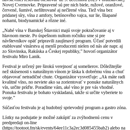
Novej Cvernovke. Pripravené sú pre nich biele, ružové, oranžové,
červené, šumivé, nefiltrované aj nečírené vína. Tiež vína bez
pridanej síry, vína z amfory, betónového vajca, sur lie, šliapané
nohami, biodynamické a rôzne iné.
„Nahé vína v Banskej Štiavnici majú svoje pokračovanie aj v
hlavnom meste. Po úspešnom nultom ročníku sme si pre
návštevníkov opäť pripravili zaujímavý program. Účasť potvrdili
etablované vinárstva aj menší producenti nielen od nás ale napr. aj
zo Slovinska, Rakúska a Českej republiky,” hovorí organizátor
festivalu Miro Lanik.
Festival je určený pre širokú verejnosť aj somelierov. Dôležitejšie
než skúsenosti s naturálnym vínom je láska k dobrému vínu a chuť
objavovať netradičné chute. Organizátor vysvetľuje: „Ak máte radi
kvalitné víno, no neviete ako sa zorientovať v ponuke naturálnych
vín, určite príďte. Poradíme vám, aké víno je pre vás vhodné.
Ponuka festivalu je bohato vyskladaná, takže si určite vyberiete to
svoje.”
Súčasťou festivalu je aj hudobný sprievodný program a gastro zóna.
Lístky na podujatie je možné zakúpiť za zvýhodnenú cenu v
predpredaji on-line
(https://tootoot.fm/sk/events/64ee11c3a2ec3d085455bab2) alebo na