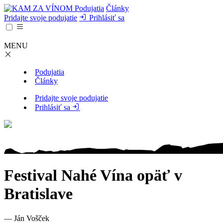
Podujatia
Články
Pridajte svoje podujatie
Prihlásiť sa
MENU
Podujatia
Články
Pridajte svoje podujatie
Prihlásiť sa
Festival Nahé Vína opäť v
Bratislave
— Ján Vošček