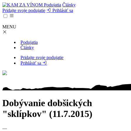
Podujatia
Články
Pridajte svoje podujatie
Prihlásiť sa
MENU
Podujatia
Články
Pridajte svoje podujatie
Prihlásiť sa
Dobývanie dobšických
"sklípkov" (11.7.2015)
—