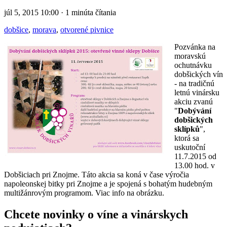
júl 5, 2015 10:00 · 1 minúta čítania
dobšice
,
morava
,
otvorené pivnice
Pozvánka na
moravskú
ochutnávku
dobšických vín
- na tradičnú
letnú vinársku
akciu zvanú
"
Dobývání
dobšických
sklípků
",
ktorá sa
uskutoční
11.7.2015 od
13.00 hod. v
Dobšiciach pri Znojme. Táto akcia sa koná v čase výročia
napoleonskej bitky pri Znojme a je spojená s bohatým hudebným
multižánrovým programom. Viac info na obrázku.
Chcete novinky o víne a vinárskych