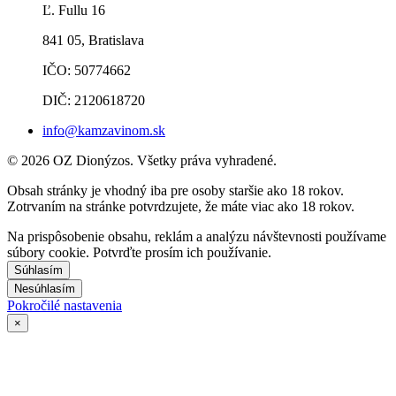
Ľ. Fullu 16
841 05, Bratislava
IČO: 50774662
DIČ: 2120618720
info@kamzavinom.sk
© 2026 OZ Dionýzos. Všetky práva vyhradené.
Obsah stránky je vhodný iba pre osoby staršie ako 18 rokov.
Zotrvaním na stránke potvrdzujete, že máte viac ako 18 rokov.
Na prispôsobenie obsahu, reklám a analýzu návštevnosti používame
súbory cookie. Potvrďte prosím ich používanie.
Súhlasím
Nesúhlasím
Pokročilé nastavenia
×