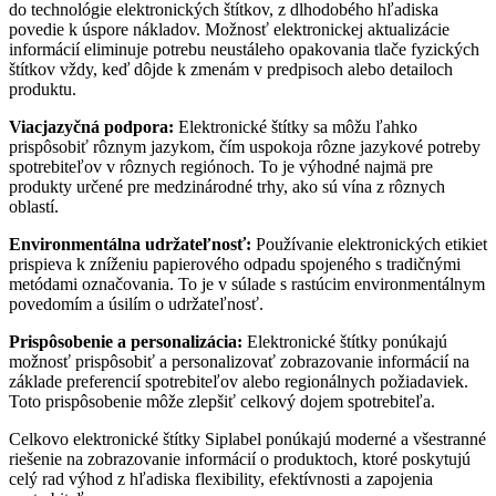
do technológie elektronických štítkov, z dlhodobého hľadiska
povedie k úspore nákladov. Možnosť elektronickej aktualizácie
informácií eliminuje potrebu neustáleho opakovania tlače fyzických
štítkov vždy, keď dôjde k zmenám v predpisoch alebo detailoch
produktu.
Viacjazyčná podpora:
Elektronické štítky sa môžu ľahko
prispôsobiť rôznym jazykom, čím uspokoja rôzne jazykové potreby
spotrebiteľov v rôznych regiónoch. To je výhodné najmä pre
produkty určené pre medzinárodné trhy, ako sú vína z rôznych
oblastí.
Environmentálna udržateľnosť:
Používanie elektronických etikiet
prispieva k zníženiu papierového odpadu spojeného s tradičnými
metódami označovania. To je v súlade s rastúcim environmentálnym
povedomím a úsilím o udržateľnosť.
Prispôsobenie a personalizá
cia:
Elektronické štítky ponúkajú
možnosť prispôsobiť a personalizovať zobrazovanie informácií na
základe preferencií spotrebiteľov alebo regionálnych požiadaviek.
Toto prispôsobenie môže zlepšiť celkový dojem spotrebiteľa.
Celkovo elektronické štítky Siplabel ponúkajú moderné a všestranné
riešenie na zobrazovanie informácií o produktoch, ktoré poskytujú
celý rad výhod z hľadiska flexibility, efektívnosti a zapojenia