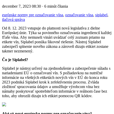
december 7, 2023 08:30 · 6 minút čítania
európske normy pre označovanie vína
,
označovanie vína
,
siplabel
,
tlačová správa
Od 8. 12. 2023 vstupuje do platnosti nová legislatíva z dielne
Európskej únie. Týka sa povinného označovania ingrediencií každej
fľaše vína. Aby nemuseli vinári uvádzať celý zoznam priamo na
etikete vín, Siplabel ponúka šikovné riešenie. Nástroj Siplabel
zabezpečí splnenie nového zákona a zároveň dizajn etikiet zostane
takmer nezmenený.
Čo je Siplabel?
Siplabel je nástroj určený na zjednodušenie a zabezpečenie súladu s
nariadeniami EÚ o označovaní vín. S požiadavkou na nutričné
informácie na všetkých etiketách nových vín v EÚ do konca roku
2023 podniká Siplabel krok k zefektívneniu procesu. Zvláda
zložitosť spracovania údajov a umožňuje výrobcom vína bez
námahy poskytovať spotrebiteľom informácie v reálnom čase bez
toho, aby ohrozili dizajn ich etikiet pomocou QR kódov.
Aké sú nové európske normy pre označovanie vína?