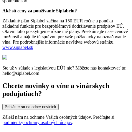
spotrebiteľov.
Ak
é
sú ceny za používanie Siplabelu?
Základný plán Siplabel začína na 150 EUR ročne a ponúka
základné funkcie pre bezproblémové dodržiavanie predpisov EÚ.
Okrem toho poskytujeme rôzne iné plány. Preskúmajte naše cenové
možnosti a nájdite tú správnu pre vaše požiadavky na označovanie
vína. Pre podrobnejšie informácie navštívte webovú stránku
www.siplabel.sk
Ste už v súlade s legislatívou EÚ? nie? Môžete nás kontaktovať tu:
hello@siplabel.com
Chcete novinky o víne a vinárskych
podujatiach?
Prihláste sa na odber noviniek
Záleží nám na ochrane Vašich osobných údajov. Prečítajte si
podmienky ochrany osobných údajov
.