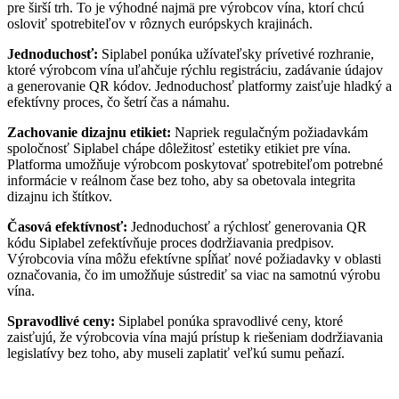
pre širší trh. To je výhodné najmä pre výrobcov vína, ktorí chcú
osloviť spotrebiteľov v rôznych európskych krajinách.
Jednoduchosť:
Siplabel ponúka užívateľsky prívetivé rozhranie,
ktoré výrobcom vína uľahčuje rýchlu registráciu, zadávanie údajov
a generovanie QR kódov. Jednoduchosť platformy zaisťuje hladký a
efektívny proces, čo šetrí čas a námahu.
Zachovanie dizajnu etikiet:
Napriek regulačným požiadavkám
spoločnosť Siplabel chápe dôležitosť estetiky etikiet pre vína.
Platforma umožňuje výrobcom poskytovať spotrebiteľom potrebné
informácie v reálnom čase bez toho, aby sa obetovala integrita
dizajnu ich štítkov.
Časová efektívnosť:
Jednoduchosť a rýchlosť generovania QR
kódu Siplabel zefektívňuje proces dodržiavania predpisov.
Výrobcovia vína môžu efektívne spĺňať nové požiadavky v oblasti
označovania, čo im umožňuje sústrediť sa viac na samotnú výrobu
vína.
Spravodliv
é ceny:
Siplabel ponúka spravodlivé ceny, ktoré
zaisťujú, že výrobcovia vína majú prístup k riešeniam dodržiavania
legislatívy bez toho, aby museli zaplatiť veľkú sumu peňazí.