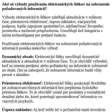
Ak
é
sú výhody používania elektronický
ch
štítkov na zobrazenie
požadovaný
ch inform
ácií
?
Výhody elektronických štítkov zahŕňajú aktualizácie v reálnom
čase, priestorovú efektívnosť, úsporu nákladov, viacjazyčnú
podporu, lepšie zapojenie spotrebiteľov, udržateľnosť životného
prostredia a možnosti prispôsobenia. Umožňujú tiež integráciu s
inými technológiami pre pridané funkcie.
Používanie elektronických štítkov na zobrazenie požadovaných
informácií ponúka niekoľko výhod:
Dynamický obsah:
Elektronické štítky umožňujú dynamické
aktualizácie a aktualizácie v reálnom čase. To je obzvlášť výhodné,
keď sa zmenia predpisy alebo požiadavky na informácie zobrazené
na obale, čím sa zabezpečí, že zobrazené informácie budú vždy
presné a aktuálne.
Priestorová efektívnosť:
Elektronické štítky poskytujú flexibilitu
pri zobrazovaní rôznych informácií bez preplnenia fyzického
priestoru štítkov. To je obzvlášť cenné pre produkty s rozsiahlymi
detailmi alebo tie, ktoré potrebujú sprostredkovať informácie vo
viacerých jazykoch.
Úspora nákladov:
Aj keď môže ísť o počiatočnú malú investíciu