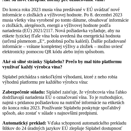
Do konca roku 2023 musia vína predávané v EÚ uvádzať nové
informácie o zložkách a výživovej hodnote. Po 8. decembri 2023
musia všetky vína vyrobené po tomto dátume, obsahovať informácie
o zložkách, alergénoch, energii a výživovej hodnote podľa
nariadenia (EÚ) 2021/2117. Nová požiadavka vyžaduje, aby na
etikete fyzickej fľaše vína bola uvedená iba energetická hodnota
(určená písmenom „E“, podobná počtu kalórií). Ďalšie požadované
informácie – vrátane kompletnej výživy a zložiek – možno uviesť
elektronicky pomocou QR kódu alebo iným spôsobom.
Aké sú silné stránky Siplabelu? Prečo by mal túto platformu
využívať každý výrobca vína?
Siplabel prichádza s niekoľkými výhodami, ktoré z neho robia
výhodnú platformu pre každého výrobcu vína:
Zabezpečenie súladu:
Siplabel zaisťuje, že výrobcovia vína ľahko
dodržiavajú nariadenia EÚ o označovaní vína. To je rozhodujúce,
najmä s pridanou požiadavkou na nutričné informácie na etiketách
do konca roku 2023. Používanie Siplabelu poskytuje spoľahlivý
spôsob, ako zostať v súlade s najnovšími predpismi.
Automatický preklad:
Vďaka schopnosti automatického prekladu
štítkov do 24 úradných jazykov EÚ zlepšuje Siplabel dostupnosť