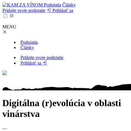
Podujatia
Články
Pridajte svoje podujatie
Prihlásiť sa
MENU
Podujatia
Články
Pridajte svoje podujatie
Prihlásiť sa
Digitálna (r)evolúcia v oblasti
vinárstva
—