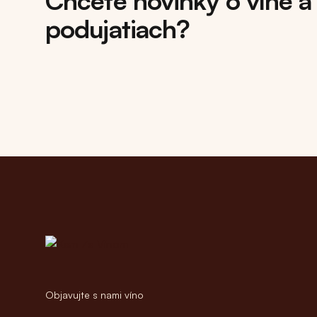
Chcete novinky o víne a
podujatiach?
Footer
Objavujte s nami víno