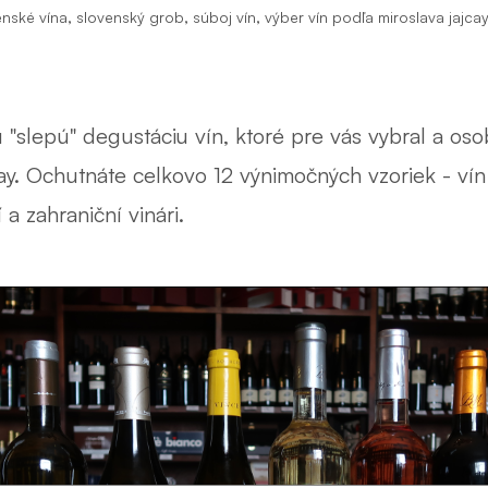
,
,
,
enské vína
slovenský grob
súboj vín
výber vín podľa miroslava jajca
 "slepú" degustáciu vín, ktoré pre vás vybral a os
ay. Ochutnáte celkovo 12 výnimočných vzoriek - vín
 a zahraniční vinári.