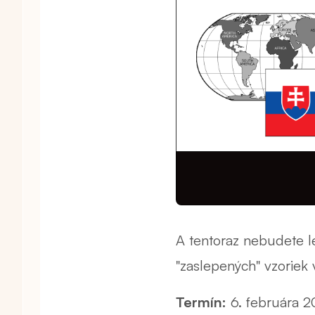
A tentoraz nebudete le
"zaslepených" vzoriek 
Termín:
6. februára 20