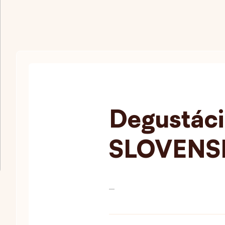
Degustáci
SLOVENS
—