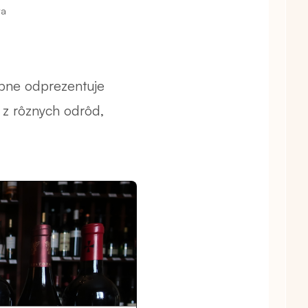
ya
obne odprezentuje
 z rôznych odrôd,