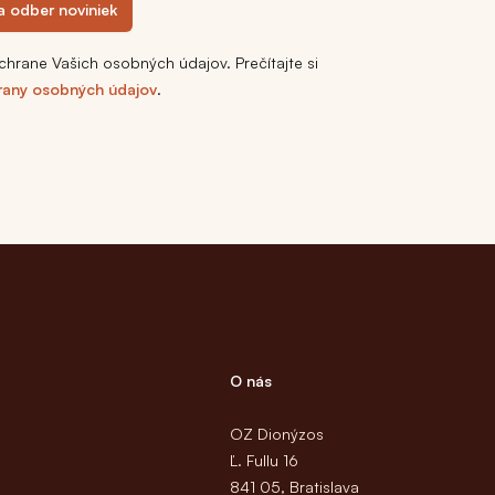
na odber noviniek
chrane Vašich osobných údajov. Prečítajte si
rany osobných údajov
.
O nás
OZ Dionýzos
Ľ. Fullu 16
841 05, Bratislava