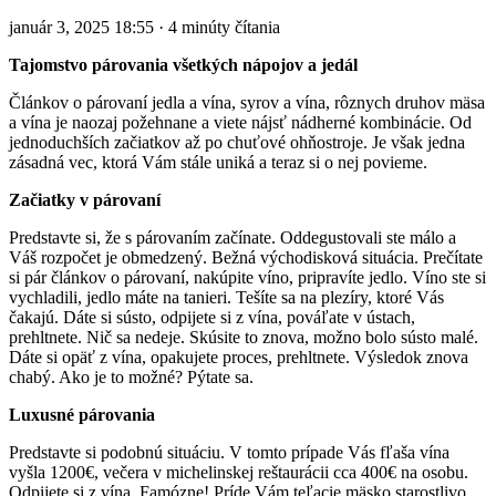
január 3, 2025 18:55 · 4 minúty čítania
Tajomstvo párovania všetkých nápojov a jedál
Článkov o párovaní jedla a vína, syrov a vína, rôznych druhov mäsa
a vína je naozaj požehnane a viete nájsť nádherné kombinácie. Od
jednoduchších začiatkov až po chuťové ohňostroje. Je však jedna
zásadná vec, ktorá Vám stále uniká a teraz si o nej povieme.
Začiatky v párovaní
Predstavte si, že s párovaním začínate. Oddegustovali ste málo a
Váš rozpočet je obmedzený. Bežná východisková situácia. Prečítate
si pár článkov o párovaní, nakúpite víno, pripravíte jedlo. Víno ste si
vychladili, jedlo máte na tanieri. Tešíte sa na plezíry, ktoré Vás
čakajú. Dáte si sústo, odpijete si z vína, pováľate v ústach,
prehltnete. Nič sa nedeje. Skúsite to znova, možno bolo sústo malé.
Dáte si opäť z vína, opakujete proces, prehltnete. Výsledok znova
chabý. Ako je to možné? Pýtate sa.
Luxusné párovania
Predstavte si podobnú situáciu. V tomto prípade Vás fľaša vína
vyšla 1200€, večera v michelinskej reštaurácii cca 400€ na osobu.
Odpijete si z vína. Famózne! Príde Vám teľacie mäsko starostlivo