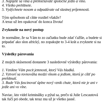
3. Napijete sa vína a premiešavate spoločne jedlo a víno.
4. Všetko prehltnete.
5. Vydýchnete nosom a odpadávate od slastnej príjemnosti.
Tým spôsobom už cítite rozdiel všakže?
A teraz už len opakovať do konca života!
Zvyknutie na nový postup
Je normálne, že sa Vám to zo začiatku bude zdať ťažšie, a budete si
pripadať ako slon africký, no zopakujte to 3-4 krát a zvyknete si na
to.
Výsledky párovania
Z mojich skúseností dostanete 3 nasledovné výsledky párovania:
1. Vznikne Vám pocit jemnosti, ktorý Vás hladká.
2. Vytvorí sa rovnováha medzi vínom a jedlom, ktorú je cítiť po
prehltnutí.
3. Bude Vás fascinovať úplne nový vznik chute, ktorá nie je ani v
jedle ani vo víne.
Naviac, kto videl kriminálky a pýtal sa, prečo tá Julie Lescautová
tak fučí pri obede, tak teraz mu už je všetko jasné.