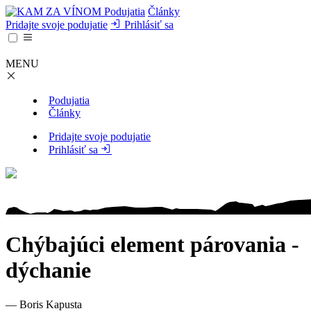
Podujatia
Články
Pridajte svoje podujatie
Prihlásiť sa
MENU
Podujatia
Články
Pridajte svoje podujatie
Prihlásiť sa
Chýbajúci element párovania -
dýchanie
— Boris Kapusta