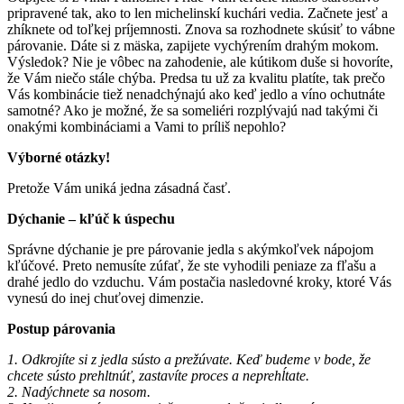
pripravené tak, ako to len michelinskí kuchári vedia. Začnete jesť a
zhíknete od toľkej príjemnosti. Znova sa rozhodnete skúsiť to vábne
párovanie. Dáte si z mäska, zapijete vychýrením drahým mokom.
Výsledok? Nie je vôbec na zahodenie, ale kútikom duše si hovoríte,
že Vám niečo stále chýba. Predsa tu už za kvalitu platíte, tak prečo
Vás kombinácie tiež nenadchýnajú ako keď jedlo a víno ochutnáte
samotné? Ako je možné, že sa someliéri rozplývajú nad takými či
onakými kombináciami a Vami to príliš nepohlo?
Výborné otázky!
Pretože Vám uniká jedna zásadná časť.
Dýchanie – kľúč k úspechu
Správne dýchanie je pre párovanie jedla s akýmkoľvek nápojom
kľúčové. Preto nemusíte zúfať, že ste vyhodili peniaze za fľašu a
drahé jedlo do vzduchu. Vám postačia nasledovné kroky, ktoré Vás
vynesú do inej chuťovej dimenzie.
Postup párovania
1. Odkrojíte si z jedla sústo a prežúvate. Keď budeme v bode, že
chcete sústo prehltnúť, zastavíte proces a neprehĺtate.
2. Nadýchnete sa nosom.