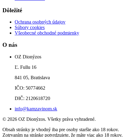
Dôležité
Ochrana osobných údajov
Súbory cookies
Všeobecné obchodné podmienky
O nás
OZ Dionýzos
Ľ. Fullu 16
841 05, Bratislava
IČO: 50774662
DIČ: 2120618720
info@kamzavinom.sk
© 2026 OZ Dionýzos. Všetky práva vyhradené.
Obsah stránky je vhodný iba pre osoby staršie ako 18 rokov.
Zotrvaním na stránke potvrdzujete, že máte viac ako 18 rokov.