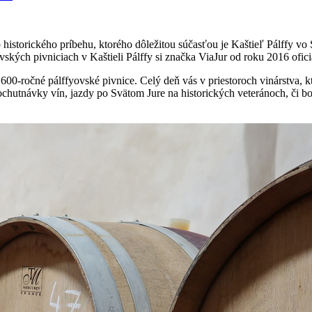
istorického príbehu, ktorého dôležitou súčasťou je Kaštieľ Pálffy vo
vských pivniciach v Kaštieli Pálffy si značka ViaJur od roku 2016 ofici
 600-ročné pálffyovské pivnice. Celý deň vás v priestoroch vinárstva, kt
ochutnávky vín, jazdy po Svätom Jure na historických veteránoch, či