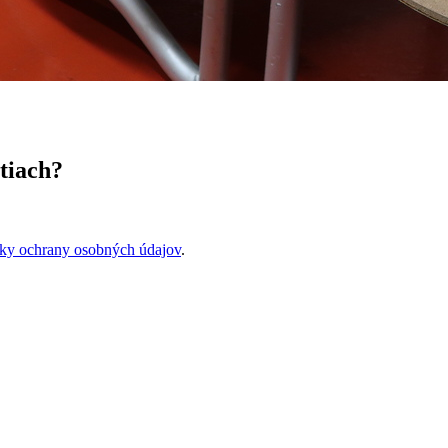
tiach?
ky ochrany osobných údajov
.