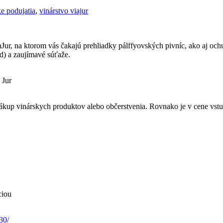
ke podujatia
,
vinárstvo viajur
na ktorom vás čakajú prehliadky pálffyovských pivníc, ako aj ochutná
d) a zaujímavé súťaže.
 Jur
ákup vinárskych produktov alebo občerstvenia. Rovnako je v cene vst
ciou
30/